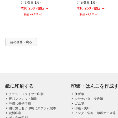
注文数量 1枚～
注文数量 1枚～
¥10,253
～
¥10,253
～
（税込）
（税込）
（税抜 ¥9,321～）
（税抜 ¥9,321～）
前の画面へ戻る
紙に印刷する
印鑑・はんこを作成
チラシ・フライヤー印刷
住所印
折パンフレット印刷
シヤチハタ・浸透印
中綴じ冊子印刷
ゴム印
綴じ無し冊子印刷（スクラム製本）
印鑑・実印
資料印刷
インク・朱肉・印鑑ケース等
ポスター印刷