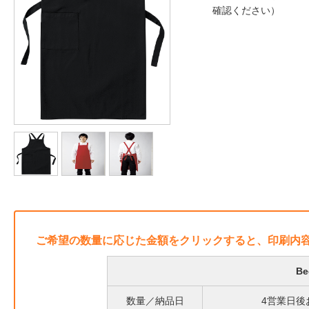
確認ください）
ご希望の数量に応じた金額をクリックすると、印刷内
B
数量／納品日
4営業日後