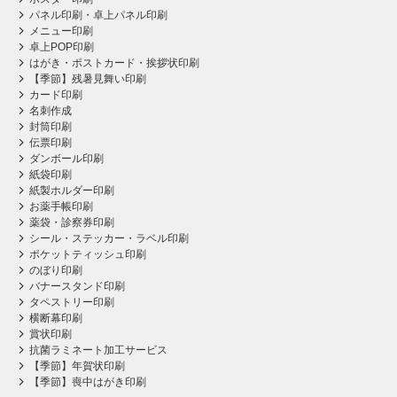
パネル印刷・卓上パネル印刷
メニュー印刷
卓上POP印刷
はがき・ポストカード・挨拶状印刷
【季節】残暑見舞い印刷
カード印刷
名刺作成
封筒印刷
伝票印刷
ダンボール印刷
紙袋印刷
紙製ホルダー印刷
お薬手帳印刷
薬袋・診察券印刷
シール・ステッカー・ラベル印刷
ポケットティッシュ印刷
のぼり印刷
バナースタンド印刷
タペストリー印刷
横断幕印刷
賞状印刷
抗菌ラミネート加工サービス
【季節】年賀状印刷
【季節】喪中はがき印刷