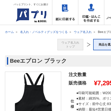
パッとプリント、すぐにお届け
ホーム
名入れ・ノベルティグッズをつくる
ウェア名入れ
Beeエプ
ウェア名入れ
商品を選
トップ
Beeエプロン ブラック
注文数量
¥
7,29
販売価格
●印刷可能範囲：W200
●素材：綿35%、ポリ
仕
●サイズ：前中心丈:83c
様
●納期：最短4営業日