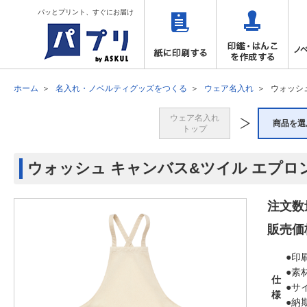
パッとプリント、すぐにお届け
ホーム
名入れ・ノベルティグッズをつくる
ウェア名入れ
ウォッシ
ウェア名入れ
商品を選
トップ
ウォッシュ キャンバス&ツイル エプロ
注文数
販売価
●印
●素
仕
●サイ
様
●納