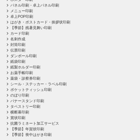
パネル印刷・卓上パネル印刷
メニュー印刷
卓上POP印刷
はがき・ポストカード・挨拶状印刷
【季節】残暑見舞い印刷
カード印刷
名刺作成
封筒印刷
伝票印刷
ダンボール印刷
紙袋印刷
紙製ホルダー印刷
お薬手帳印刷
薬袋・診察券印刷
シール・ステッカー・ラベル印刷
ポケットティッシュ印刷
のぼり印刷
バナースタンド印刷
タペストリー印刷
横断幕印刷
賞状印刷
抗菌ラミネート加工サービス
【季節】年賀状印刷
【季節】喪中はがき印刷