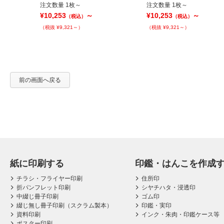
注文数量 1枚～
注文数量 1枚～
¥10,253
～
¥10,253
～
（税込）
（税込）
（税抜 ¥9,321～）
（税抜 ¥9,321～）
前の画面へ戻る
紙に印刷する
印鑑・はんこを作成
チラシ・フライヤー印刷
住所印
折パンフレット印刷
シヤチハタ・浸透印
中綴じ冊子印刷
ゴム印
綴じ無し冊子印刷（スクラム製本）
印鑑・実印
資料印刷
インク・朱肉・印鑑ケース等
ポスター印刷