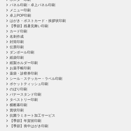
パネル印刷・卓上パネル印刷
メニュー印刷
卓上POP印刷
はがき・ポストカード・挨拶状印刷
【季節】残暑見舞い印刷
カード印刷
名刺作成
封筒印刷
伝票印刷
ダンボール印刷
紙袋印刷
紙製ホルダー印刷
お薬手帳印刷
薬袋・診察券印刷
シール・ステッカー・ラベル印刷
ポケットティッシュ印刷
のぼり印刷
バナースタンド印刷
タペストリー印刷
横断幕印刷
賞状印刷
抗菌ラミネート加工サービス
【季節】年賀状印刷
【季節】喪中はがき印刷