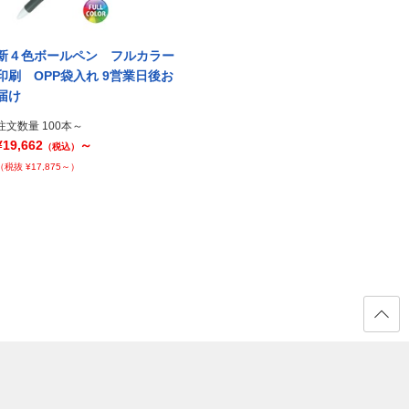
新４色ボールペン フルカラー
新４色ボールペン 1色印刷
新４
印刷 OPP袋入れ 9営業日後お
OPP袋入れ 6営業日後お届け
印刷 
届け
届け
注文数量 100本～
¥19,153
～
注文数量 100本～
注文数量
（税込）
¥19,662
～
¥23,8
（税込）
（税抜 ¥17,412～）
（税抜 ¥17,875～）
（税抜 ¥
ページ
の先頭
へ戻る