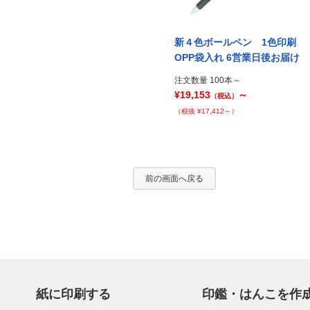
印刷
新４色ボールペン フルカラー
新４色ボールペン 1色印刷
届け
印刷 OPP袋入れ 9営業日後お
OPP袋入れ 6営業日後お届け
届け
注文数量 100本～
¥19,153
～
注文数量 100本～
（税込）
¥19,662
～
（税込）
（税抜 ¥17,412～）
（税抜 ¥17,875～）
前の画面へ戻る
紙に印刷する
印鑑・はんこを作