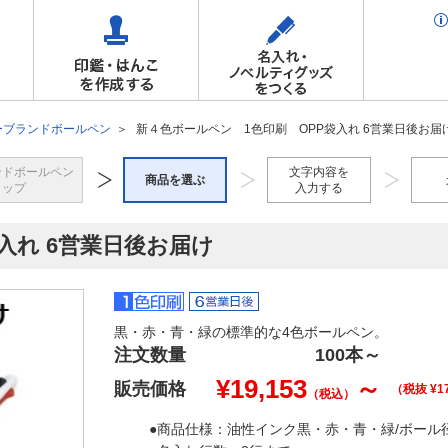
ーブランドボールペン
新４色ボールペン 1色印刷 OPP袋入れ 6営業日後お届
ンドボールペン
文字内容を
商品を選ぶ
トップ
入力する
入れ 6営業日後お届け
黒・赤・青・緑の標準的な4色ボールペン。
注文数量
100本
～
¥
19,153
～
販売価格
（税抜 ¥
1
（税込）
●商品仕様：油性インク黒・赤・青・緑/ボール径