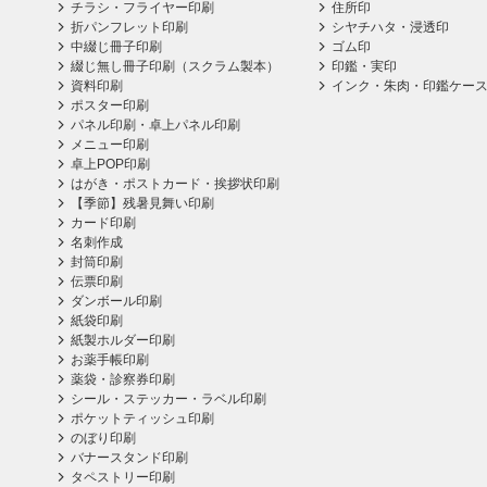
チラシ・フライヤー印刷
住所印
折パンフレット印刷
シヤチハタ・浸透印
中綴じ冊子印刷
ゴム印
綴じ無し冊子印刷（スクラム製本）
印鑑・実印
資料印刷
インク・朱肉・印鑑ケー
ポスター印刷
パネル印刷・卓上パネル印刷
メニュー印刷
卓上POP印刷
はがき・ポストカード・挨拶状印刷
【季節】残暑見舞い印刷
カード印刷
名刺作成
封筒印刷
伝票印刷
ダンボール印刷
紙袋印刷
紙製ホルダー印刷
お薬手帳印刷
薬袋・診察券印刷
シール・ステッカー・ラベル印刷
ポケットティッシュ印刷
のぼり印刷
バナースタンド印刷
タペストリー印刷