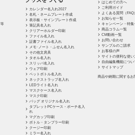
グッズをつくる
はじめての方へ
ご利用ガイド
カレンダー名入れ2027
よくある質問（FAQ
名札・ネームプレート作成
お知らせ一覧
表示板・サインプレート作成
ス等
キャンペーン・特集
筆記具名入れ
商品コラム一覧
クリアーホルダー印刷
CM動画一覧
ファイル名入れ
お問い合わせ
証書ファイル名入れ
サンプルのご請求
メモ･ノート・ふせん名入れ
お客様の声
その他文房具
サイトの便利な使い
タオル名入れ
自由編集機能につい
スリッパ名入れ
サイトマップ
ウェア印刷
ペットボトル名入れ
商品や納期に関するお
ネックストラップ名入れ
LEDライト名入れ
マスクケース名入れ
マスク印刷
バッグ オリジナル名入れ
タブレットPCケース・ポーチ名入
れ
マグカップ印刷
ボトル・タンブラー印刷
クージー印刷
ミラー名入れ