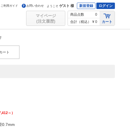
ゲスト 様
新規登録
ログイン
ご利用ガイド
お問い合わせ
ようこそ
商品点数
0
マイページ
(注文履歴)
合計（税込）
¥ 0
カート
け
カート
7,412
～）
0.7mm