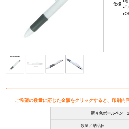
●
仕様
●
●
ご希望の数量に応じた金額をクリックすると、印刷内
新４色ボールペン 1
数量／納品日