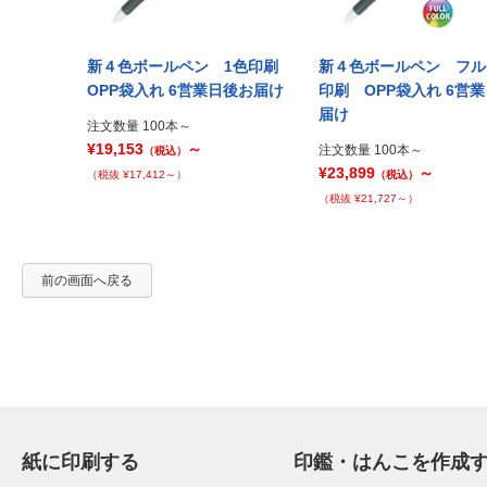
 フルカラー
新４色ボールペン 1色印刷
新４色ボールペン フル
 9営業日後お
OPP袋入れ 6営業日後お届け
印刷 OPP袋入れ 6営
届け
注文数量 100本～
¥19,153
～
注文数量 100本～
（税込）
¥23,899
～
（税抜 ¥17,412～）
（税込）
（税抜 ¥21,727～）
前の画面へ戻る
紙に印刷する
印鑑・はんこを作成