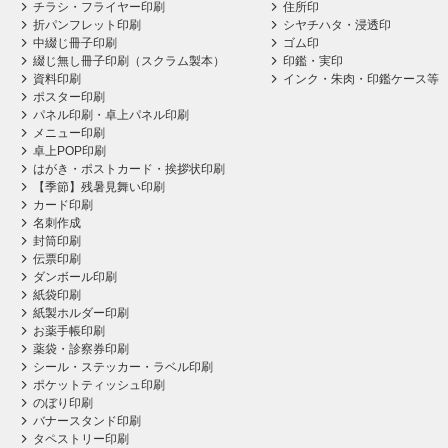
チラシ・フライヤー印刷
住所印
折パンフレット印刷
シヤチハタ・浸透印
中綴じ冊子印刷
ゴム印
綴じ無し冊子印刷（スクラム製本）
印鑑・実印
資料印刷
インク・朱肉・印鑑ケース等
ポスター印刷
パネル印刷・卓上パネル印刷
メニュー印刷
卓上POP印刷
はがき・ポストカード・挨拶状印刷
【季節】残暑見舞い印刷
カード印刷
名刺作成
封筒印刷
伝票印刷
ダンボール印刷
紙袋印刷
紙製ホルダー印刷
お薬手帳印刷
薬袋・診察券印刷
シール・ステッカー・ラベル印刷
ポケットティッシュ印刷
のぼり印刷
バナースタンド印刷
タペストリー印刷