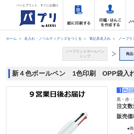
パッとプリント、すぐにお届け
ホーム
名入れ・ノベルティグッズをつくる
筆記具名入れ
ノーブラ
ノーブランドボールペン
商品
トップ
新４色ボールペン 1色印刷 OPP袋入れ
黒・赤・
注文数
販売価
●