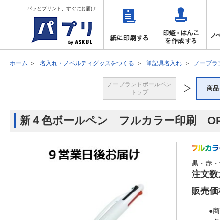
パッとプリント、すぐにお届け
ホーム
名入れ・ノベルティグッズをつくる
筆記具名入れ
ノーブラ
ノーブランドボールペン
商品
トップ
新４色ボールペン フルカラー印刷 OP
黒・赤・
注文数
販売価
●