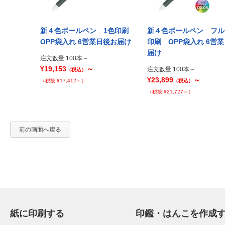
 フルカラー
新４色ボールペン 1色印刷
新４色ボールペン フル
 9営業日後お
OPP袋入れ 6営業日後お届け
印刷 OPP袋入れ 6営
届け
注文数量 100本～
¥19,153
～
注文数量 100本～
（税込）
¥23,899
～
（税抜 ¥17,412～）
（税込）
（税抜 ¥21,727～）
前の画面へ戻る
紙に印刷する
印鑑・はんこを作成