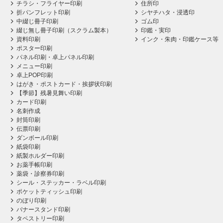
チラシ・フライヤー印刷
住所印
折パンフレット印刷
シヤチハタ・浸透印
中綴じ冊子印刷
ゴム印
綴じ無し冊子印刷（スクラム製本）
印鑑・実印
資料印刷
インク・朱肉・印鑑ケース等
ポスター印刷
パネル印刷・卓上パネル印刷
メニュー印刷
卓上POP印刷
はがき・ポストカード・挨拶状印刷
【季節】残暑見舞い印刷
カード印刷
名刺作成
封筒印刷
伝票印刷
ダンボール印刷
紙袋印刷
紙製ホルダー印刷
お薬手帳印刷
薬袋・診察券印刷
シール・ステッカー・ラベル印刷
ポケットティッシュ印刷
のぼり印刷
バナースタンド印刷
タペストリー印刷