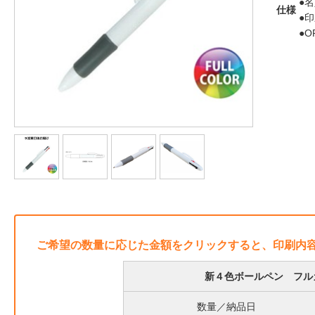
●
仕様
●
●
ご希望の数量に応じた金額をクリックすると、印刷内
新４色ボールペン フルカ
数量／納品日