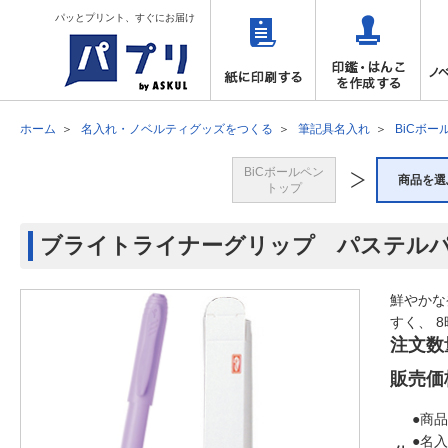
パッとプリント、すぐにお届け
ホーム
名入れ・ノベルティグッズをつくる
筆記具名入れ
BiCボー
BiCボールペン
商品を選
トップ
ブライトライナーグリップ パステル
鮮やかな
すく、 
注文数
販売価
●商品
●名