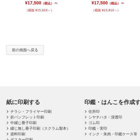
¥17,500
～
¥17,500
～
（税込）
（税込）
（税抜 ¥15,910～）
（税抜 ¥15,910～）
前の画面へ戻る
紙に印刷する
印鑑・はんこを作成
チラシ・フライヤー印刷
住所印
折パンフレット印刷
シヤチハタ・浸透印
中綴じ冊子印刷
ゴム印
綴じ無し冊子印刷（スクラム製本）
印鑑・実印
資料印刷
インク・朱肉・印鑑ケース等
ポスター印刷