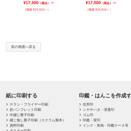
¥17,500
～
¥17,500
～
（税込）
（税込）
（税抜 ¥15,910～）
（税抜 ¥15,910～）
前の画面へ戻る
紙に印刷する
印鑑・はんこを作成
チラシ・フライヤー印刷
住所印
折パンフレット印刷
シヤチハタ・浸透印
中綴じ冊子印刷
ゴム印
綴じ無し冊子印刷（スクラム製本）
印鑑・実印
資料印刷
インク・朱肉・印鑑ケース等
ポスター印刷