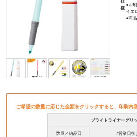
仕
●印
様
イエ
●商
ご希望の数量に応じた金額をクリックすると、印刷内
ブライトライナーグリ
数量／納品日
7営業日後