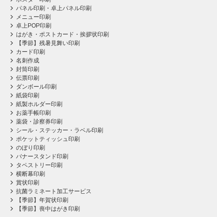
パネル印刷・卓上パネル印刷
メニュー印刷
卓上POP印刷
はがき・ポストカード・挨拶状印刷
【季節】残暑見舞い印刷
カード印刷
名刺作成
封筒印刷
伝票印刷
ダンボール印刷
紙袋印刷
紙製ホルダー印刷
お薬手帳印刷
薬袋・診察券印刷
シール・ステッカー・ラベル印刷
ポケットティッシュ印刷
のぼり印刷
バナースタンド印刷
タペストリー印刷
横断幕印刷
賞状印刷
抗菌ラミネート加工サービス
【季節】年賀状印刷
【季節】喪中はがき印刷