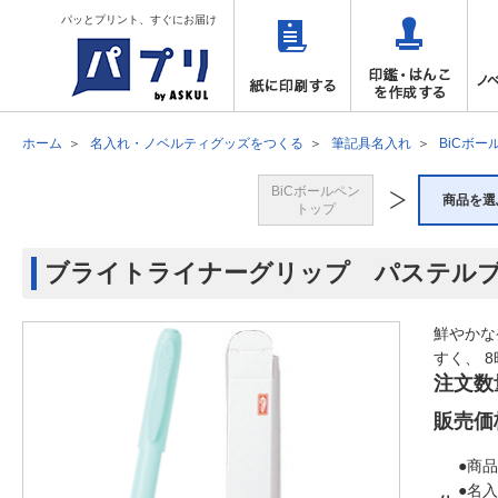
パッとプリント、すぐにお届け
ホーム
名入れ・ノベルティグッズをつくる
筆記具名入れ
BiCボー
BiCボールペン
商品を選
トップ
ブライトライナーグリップ パステル
鮮やかな
すく、 
注文数
販売価
●商品
●名