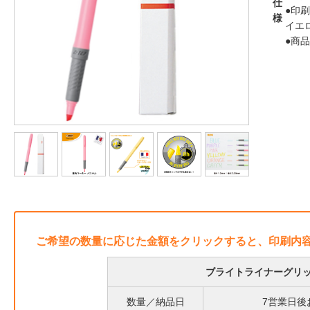
仕
●印
様
イエ
●商
ご希望の数量に応じた金額をクリックすると、印刷内
ブライトライナーグリ
数量／納品日
7営業日後