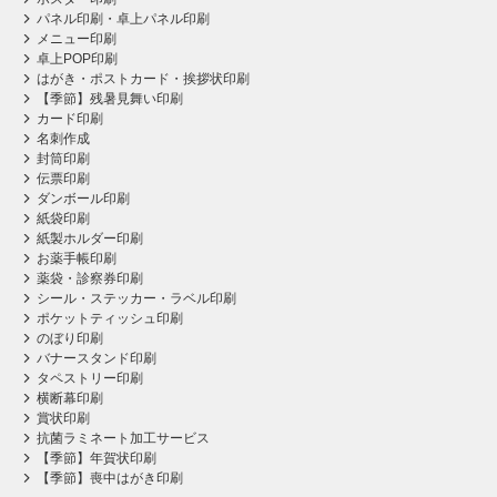
パネル印刷・卓上パネル印刷
メニュー印刷
卓上POP印刷
はがき・ポストカード・挨拶状印刷
【季節】残暑見舞い印刷
カード印刷
名刺作成
封筒印刷
伝票印刷
ダンボール印刷
紙袋印刷
紙製ホルダー印刷
お薬手帳印刷
薬袋・診察券印刷
シール・ステッカー・ラベル印刷
ポケットティッシュ印刷
のぼり印刷
バナースタンド印刷
タペストリー印刷
横断幕印刷
賞状印刷
抗菌ラミネート加工サービス
【季節】年賀状印刷
【季節】喪中はがき印刷