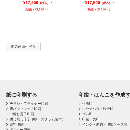
¥17,500
～
¥17,500
～
（税込）
（税込）
（税抜 ¥15,910～）
（税抜 ¥15,910～）
前の画面へ戻る
紙に印刷する
印鑑・はんこを作成
チラシ・フライヤー印刷
住所印
折パンフレット印刷
シヤチハタ・浸透印
中綴じ冊子印刷
ゴム印
綴じ無し冊子印刷（スクラム製本）
印鑑・実印
資料印刷
インク・朱肉・印鑑ケース等
ポスター印刷