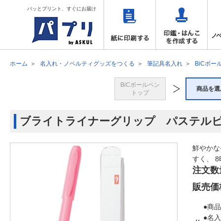
パッとプリント、すぐにお届け
ホーム
名入れ・ノベルティグッズをつくる
筆記具名入れ
BiCボー
BiCボールペン
商品を選
トップ
ブライトライナーグリップ パステル
鮮やかな
すく、 
注文数
販売価
●商品
●名