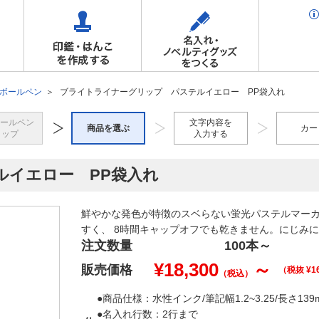
Cボールペン
ブライトライナーグリップ パステルイエロー PP袋入れ
ボールペン
文字内容を
商品を選ぶ
カー
トップ
入力する
ルイエロー PP袋入れ
鮮やかな発色が特徴のスベらない蛍光パステルマー
すく、 8時間キャップオフでも乾きません。にじみ
注文数量
100本
～
¥
18,300
～
販売価格
（税抜 ¥
1
（税込）
●商品仕様：水性インク/筆記幅1.2~3.25/長さ1
●名入れ行数：2行まで