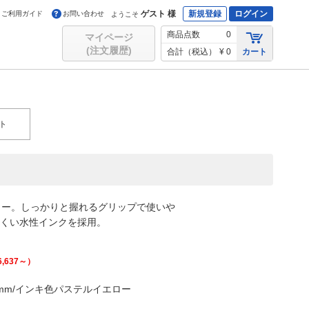
ゲスト 様
新規登録
ログイン
ご利用ガイド
お問い合わせ
ようこそ
商品点数
0
マイページ
(注文履歴)
合計（税込）
¥ 0
カート
ト
カー。しっかりと握れるグリップで使いや
にくい水性インクを採用。
6,637
～）
39mm/インキ色パステルイエロー