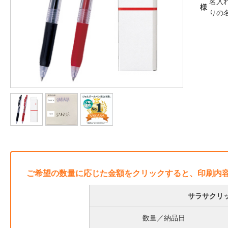
名入
様
りの
ご希望の数量に応じた金額をクリックすると、印刷内
サラサクリッ
数量／納品日