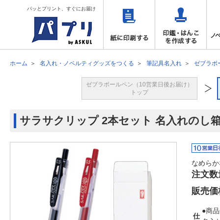
パッとプリント、すぐにお届け
ホーム
名入れ・ノベルティグッズをつくる
筆記具名入れ
ゼブラボ
ゼブラボールペン（10営業日後お届け）
トップ
サラサクリップ 2本セット 名入れのし箱
なめらか
注文数
販売価
●商品
仕