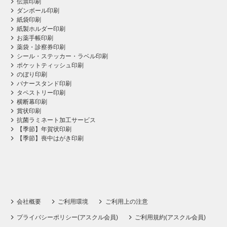
伝票印刷
ダンボール印刷
紙袋印刷
紙製ホルダー印刷
お薬手帳印刷
薬袋・診察券印刷
シール・ステッカー・ラベル印刷
ポケットティッシュ印刷
のぼり印刷
バナースタンド印刷
タペストリー印刷
横断幕印刷
賞状印刷
抗菌ラミネート加工サービス
【季節】年賀状印刷
【季節】喪中はがき印刷
会社概要
ご利用環境
ご利用上の注意
プライバシーポリシー(アスクル会員)
ご利用規約(アスクル会員)