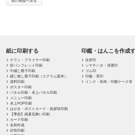
前の画面へ戻る
紙に印刷する
印鑑・はんこを作成
チラシ・フライヤー印刷
住所印
折パンフレット印刷
シヤチハタ・浸透印
中綴じ冊子印刷
ゴム印
綴じ無し冊子印刷（スクラム製本）
印鑑・実印
資料印刷
インク・朱肉・印鑑ケース等
ポスター印刷
パネル印刷・卓上パネル印刷
メニュー印刷
卓上POP印刷
はがき・ポストカード・挨拶状印刷
【季節】残暑見舞い印刷
カード印刷
名刺作成
封筒印刷