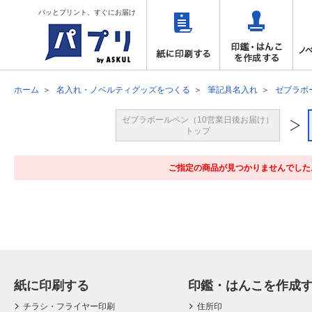
パッとプリント、すぐにお届け
ホーム
名入れ・ノベルティグッズをつくる
筆記具名入れ
ゼブラボ
ゼブラボールペン（10営業日後お届け）
トップ
ご指定の商品が見つかりませんでした
紙に印刷する
印鑑・はんこを作成
チラシ・フライヤー印刷
住所印