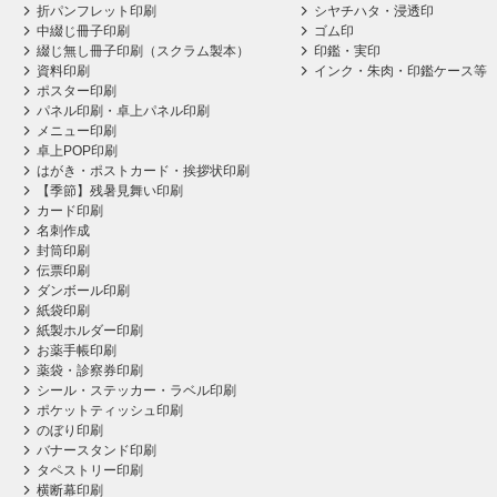
折パンフレット印刷
シヤチハタ・浸透印
中綴じ冊子印刷
ゴム印
綴じ無し冊子印刷（スクラム製本）
印鑑・実印
資料印刷
インク・朱肉・印鑑ケース等
ポスター印刷
パネル印刷・卓上パネル印刷
メニュー印刷
卓上POP印刷
はがき・ポストカード・挨拶状印刷
【季節】残暑見舞い印刷
カード印刷
名刺作成
封筒印刷
伝票印刷
ダンボール印刷
紙袋印刷
紙製ホルダー印刷
お薬手帳印刷
薬袋・診察券印刷
シール・ステッカー・ラベル印刷
ポケットティッシュ印刷
のぼり印刷
バナースタンド印刷
タペストリー印刷
横断幕印刷