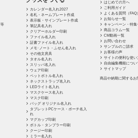
グッズをつくる
はじめての方へ
ご利用ガイド
カレンダー名入れ2027
よくある質問（FAQ
名札・ネームプレート作成
お知らせ一覧
表示板・サインプレート作成
ス等
キャンペーン・特集
筆記具名入れ
商品コラム一覧
クリアーホルダー印刷
CM動画一覧
ファイル名入れ
お問い合わせ
証書ファイル名入れ
サンプルのご請求
メモ･ノート・ふせん名入れ
お客様の声
その他文房具
サイトの便利な使い
タオル名入れ
自由編集機能につい
スリッパ名入れ
サイトマップ
ウェア印刷
ペットボトル名入れ
商品や納期に関するお
ネックストラップ名入れ
LEDライト名入れ
マスクケース名入れ
マスク印刷
バッグ オリジナル名入れ
タブレットPCケース・ポーチ名入
れ
マグカップ印刷
ボトル・タンブラー印刷
クージー印刷
ミラー名入れ