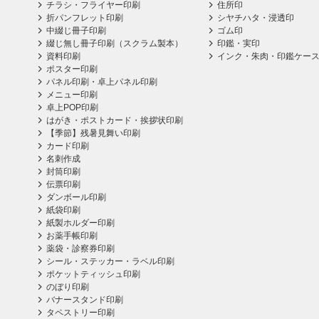
チラシ・フライヤー印刷
住所印
折パンフレット印刷
シヤチハタ・浸透印
中綴じ冊子印刷
ゴム印
綴じ無し冊子印刷（スクラム製本）
印鑑・実印
資料印刷
インク・朱肉・印鑑ケー
ポスター印刷
パネル印刷・卓上パネル印刷
メニュー印刷
卓上POP印刷
はがき・ポストカード・挨拶状印刷
【季節】残暑見舞い印刷
カード印刷
名刺作成
封筒印刷
伝票印刷
ダンボール印刷
紙袋印刷
紙製ホルダー印刷
お薬手帳印刷
薬袋・診察券印刷
シール・ステッカー・ラベル印刷
ポケットティッシュ印刷
のぼり印刷
バナースタンド印刷
タペストリー印刷