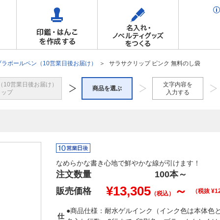
ブラボールペン（10営業日後お届け）
サラサクリップ ピンク 無料のし袋
（10営業日後お届け）
文字内容を
商品を選ぶ
トップ
入力する
なめらかな書き心地で鮮やかな線が引けます！
注文数量
100本
～
¥
13,305
～
販売価格
（税抜 ¥
1
（税込）
●商品仕様：耐水ゲルインク（インク色は本体色と同色
仕