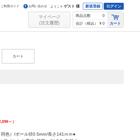
ゲスト 様
新規登録
ログイン
ご利用ガイド
お問い合わせ
ようこそ
商品点数
0
マイページ
(注文履歴)
合計（税込）
¥ 0
カート
カート
2,096
～）
）/ボール径0.5mm/長さ141ｍｍ●