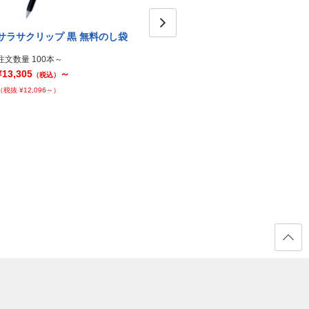
サラサクリップ 黒 無料のし袋
サラサクリップ 赤 名入れのし
サラサ
Next
箱1
のし箱
注文数量 100本～
¥13,305
～
注文数量 100本～
注文数量
（税込）
¥16,275
～
¥16,2
（税抜 ¥12,096～）
（税込）
（税抜 ¥14,796～）
（税抜 ¥
ページ
の先頭
へ戻る