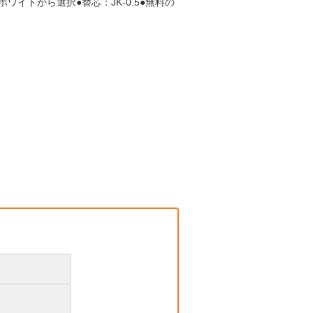
イトから選択●替芯：JK-0.5●無料の