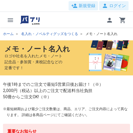
person_add
person
新規登録
ログイン
menu
person
shopping_cart
ホーム
名入れ・ノベルティグッズをつくる
メモ・ノート名入れ
メモ・ノート名入れ
ロゴや社名を入れたメモ・ノート
記念品・参加賞・来校記念などの
定番です！
午後1時までのご注文で最短5営業日後お届け！（※）
2,000円（税込）以上のご注文で配送料当社負担
50冊からご注文OK!（※）
最短納期および最少ご注文数量は、商品、エリア、ご注文内容によって異な
ります。 詳細は各商品ページにてご確認ください。
重要なお知らせ