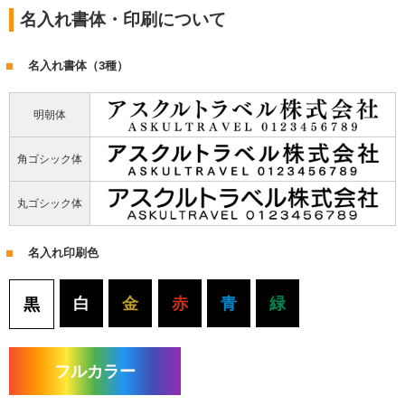
名入れ書体・印刷について
名入れ書体（3種）
明朝体
角ゴシック体
丸ゴシック体
名入れ印刷色
白
金
赤
青
緑
黒
フルカラー