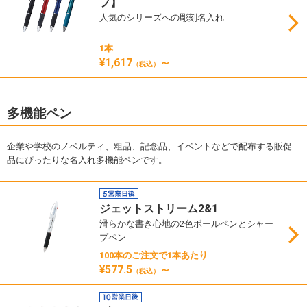
プ】
人気のシリーズへの彫刻名入れ
1本
¥1,617
～
（税込）
多機能ペン
企業や学校のノベルティ、粗品、記念品、イベントなどで配布する販促
品にぴったりな名入れ多機能ペンです。
ジェットストリーム2&1
滑らかな書き心地の2色ボールペンとシャー
プペン
100本のご注文で1本あたり
¥577.5
～
（税込）