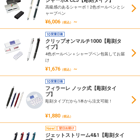
シャーボX CL5【彫刻タイプ】
高級感のあるシャーボ！2色ボールペンとシ
ャープペン
¥6,006
～
（税込）
クリップオンマルチ1000【彫刻タ
イプ】
4色ボールペン＋シャープペン包装してお届
け
¥1,676
～
（税込）
フィラーレ ノック式【彫刻タイ
プ】
彫刻タイプだから1本から注文可能！
¥1,880
（税込）
ジェットストリーム4&1【彫刻タイ