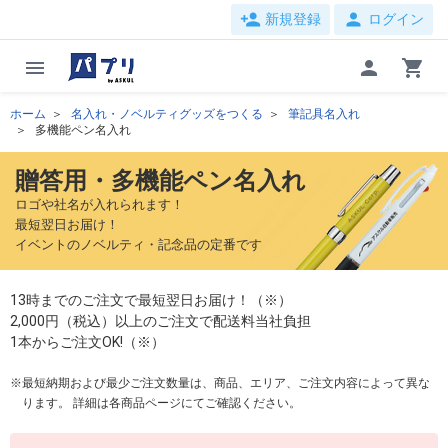
person_add
person
新規登録
ログイン
menu
person
shopping_cart
ホーム
名入れ・ノベルティグッズをつくる
筆記具名入れ
多機能ペン名入れ
贈答用・多機能ペン名入れ
ロゴや社名が入れられます！
最短翌日お届け！
イベントのノベルティ・記念品の定番です
13時までのご注文で最短翌日お届け！（※）
2,000円（税込）以上のご注文で配送料当社負担
1本からご注文OK!（※）
最短納期および最少ご注文数量は、商品、エリア、ご注文内容によって異な
ります。 詳細は各商品ページにてご確認ください。