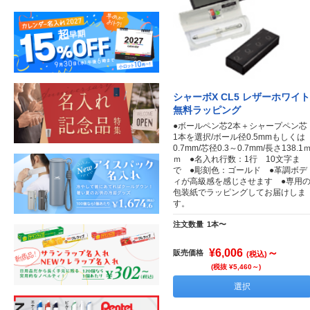
シャーボX CL5 レザーホワイト
無料ラッピング
●ボールペン芯2本＋シャープペン芯
1本を選択/ボール径0.5mmもしくは
0.7mm/芯径0.3～0.7mm/長さ138.1
ｍ ●名入れ行数：1行 10文字ま
で ●彫刻色：ゴールド ●革調ボデ
ィが高級感を感じさせます ●専用
包装紙でラッピングしてお届けしま
す。
注文数量
1本〜
¥6,006
～
販売価格
(税込)
(税抜 ¥5,460～)
選択