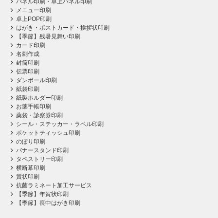
パネル印刷・卓上パネル印刷
メニュー印刷
卓上POP印刷
はがき・ポストカード・挨拶状印刷
【季節】残暑見舞い印刷
カード印刷
名刺作成
封筒印刷
伝票印刷
ダンボール印刷
紙袋印刷
紙製ホルダー印刷
お薬手帳印刷
薬袋・診察券印刷
シール・ステッカー・ラベル印刷
ポケットティッシュ印刷
のぼり印刷
バナースタンド印刷
タペストリー印刷
横断幕印刷
賞状印刷
抗菌ラミネート加工サービス
【季節】年賀状印刷
【季節】喪中はがき印刷