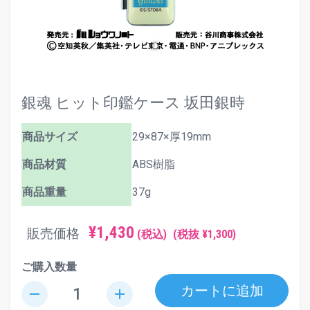
銀魂 ヒット印鑑ケース 坂田銀時
商品サイズ
29×87×厚19mm
商品材質
ABS樹脂
商品重量
37g
¥1,430
販売価格
(税込)
(税抜 ¥1,300)
ご購入数量
カートに追加
remove
add