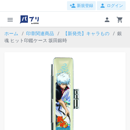
person_add
person
新規登録
ログイン
menu
person
shopping_cart
ホーム
印章関連商品
【新発売】キャラもの
銀
魂 ヒット印鑑ケース 坂田銀時
evron_left
chevron_ri