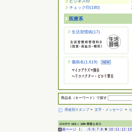
ビジネス印
チェック印
(180)
医療系
生活習慣病
(17)
傷病名
(1,619)
商品名（キーワード）で探す
用途別スタンプ
>
文字・メッセージ
>
306件中
161～ 180 件目
を表示
前ページ
1
|
…
|
5
|
6
|
7
|
8
|
9
|
10
|
11
|
12
|
13