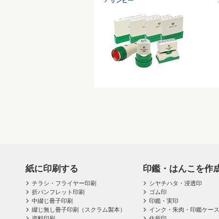
サンビー
紙に印刷する
印鑑・はんこを作
チラシ・フライヤー印刷
シヤチハタ・浸透印
折パンフレット印刷
ゴム印
中綴じ冊子印刷
印鑑・実印
綴じ無し冊子印刷（スクラム製本）
インク・朱肉・印鑑ケー
資料印刷
住所印