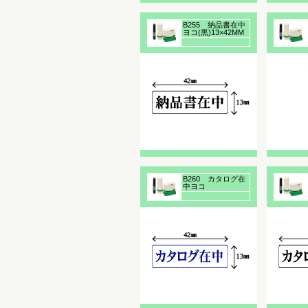
B255 納品書在中
ヨコ(黒)13×42MM
浸透印
B260 カタログ在
中ヨコ
(青)13×42MM浸透
印