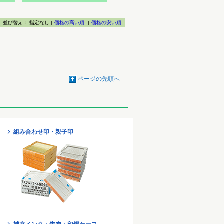
並び替え：
指定なし |
価格の高い順
|
価格の安い順
ページの先頭へ
組み合わせ印・親子印