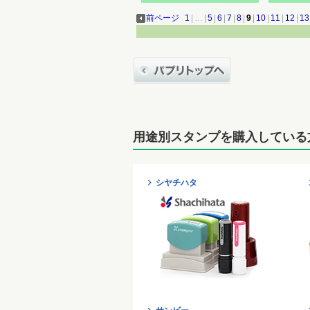
前ページ
1
|
…
|
5
|
6
|
7
|
8
|
9
|
10
|
11
|
12
|
13
用途別スタンプを購入している
シヤチハタ