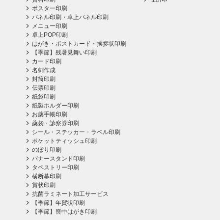
ポスター印刷
パネル印刷・卓上パネル印刷
メニュー印刷
卓上POP印刷
はがき・ポストカード・挨拶状印刷
【季節】残暑見舞い印刷
カード印刷
名刺作成
封筒印刷
伝票印刷
紙袋印刷
紙製ホルダー印刷
お薬手帳印刷
薬袋・診察券印刷
シール・ステッカー・ラベル印刷
ポケットティッシュ印刷
のぼり印刷
バナースタンド印刷
タペストリー印刷
横断幕印刷
賞状印刷
抗菌ラミネート加工サービス
【季節】年賀状印刷
【季節】喪中はがき印刷