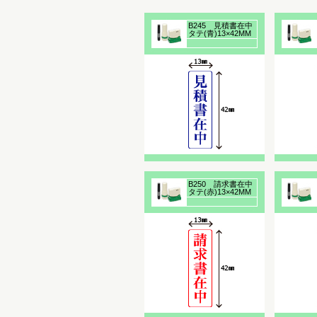
B245 見積書在中
タテ(青)13×42MM
浸透印
B250 請求書在中
タテ(赤)13×42MM
浸透印