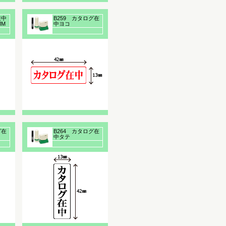
在中
B259 カタログ在
MM
中ヨコ
(赤)13×42MM浸透
印
グ在
B264 カタログ在
中タテ
浸透
(黒)13×42MM浸透
印