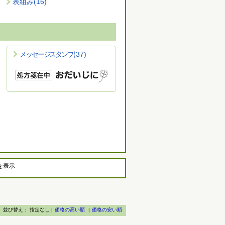
表組み
(16)
メッセージスタンプ
(37)
を表示
並び替え：
指定なし |
価格の高い順
|
価格の安い順