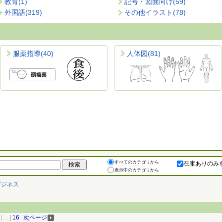
教育
(1)
記号・図面向け
(59)
外国語
(319)
その他イラスト
(78)
服薬指導
(40)
人体図
(81)
すべてのカテゴリから
在庫ありのみ
表示中のカテゴリから
ビジネス
|
…
|
16
次ページ