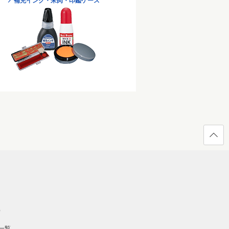
補充インク・朱肉・印鑑ケース
ページ
の先頭
へ戻る
）
一覧