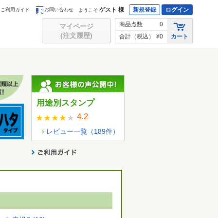
ゲスト 様
新規登録
ログイン
ご利用ガイド
お問い合わせ
ようこそ
商品点数
0
マイページ
(注文履歴)
合計（税込）
¥0
カート
用途別スタンプ
4.2
レビュー一覧（
189
件）