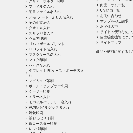
クリアーホルダー印刷
商品コラム一覧
ファイル名入れ
CM動画一覧
証書ファイル名入れ
お問い合わせ
メモ･ノート・ふせん名入れ
サンプルのご請求
その他文房具
お客様の声
タオル名入れ
サイトの便利な使い
スリッパ名入れ
自由編集機能につい
ウェア印刷
サイトマップ
ゴルフボールプリント
LEDライト名入れ
商品や納期に関するお
マスクケース名入れ
マスク印刷
バッグ名入れ
タブレットPCケース・ポーチ名入
れ
マグカップ印刷
ボトル・タンブラー印刷
クージー印刷
ミラー名入れ
モバイルバッテリー名入れ
PCモバイルグッズ名入れ
箸袋印刷
紙おしぼり印刷
紙コースター印刷
レジ袋印刷