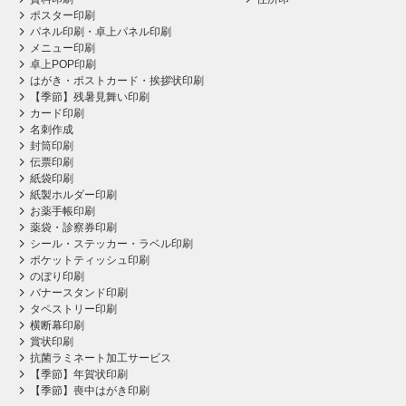
ポスター印刷
パネル印刷・卓上パネル印刷
メニュー印刷
卓上POP印刷
はがき・ポストカード・挨拶状印刷
【季節】残暑見舞い印刷
カード印刷
名刺作成
封筒印刷
伝票印刷
紙袋印刷
紙製ホルダー印刷
お薬手帳印刷
薬袋・診察券印刷
シール・ステッカー・ラベル印刷
ポケットティッシュ印刷
のぼり印刷
バナースタンド印刷
タペストリー印刷
横断幕印刷
賞状印刷
抗菌ラミネート加工サービス
【季節】年賀状印刷
【季節】喪中はがき印刷