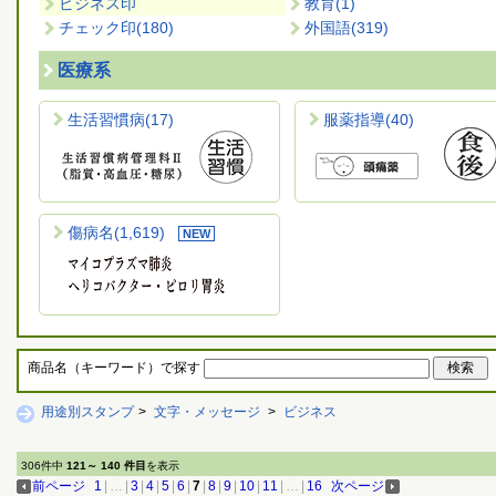
ビジネス印
教育
(1)
チェック印
(180)
外国語
(319)
医療系
生活習慣病
(17)
服薬指導
(40)
傷病名
(1,619)
商品名（キーワード）で探す
用途別スタンプ
>
文字・メッセージ
>
ビジネス
306件中
121～ 140 件目
を表示
前ページ
1
|
…
|
3
|
4
|
5
|
6
|
7
|
8
|
9
|
10
|
11
|
…
|
16
次ページ