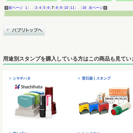
前ページ
1
|
…
|
3
|
4
|
5
|
6
|
7
|
8
|
9
|
10
|
11
|
…
|
16
次ページ
用途別スタンプを購入している方はこの商品も見てい
シヤチハタ
翌日届くスタンプ