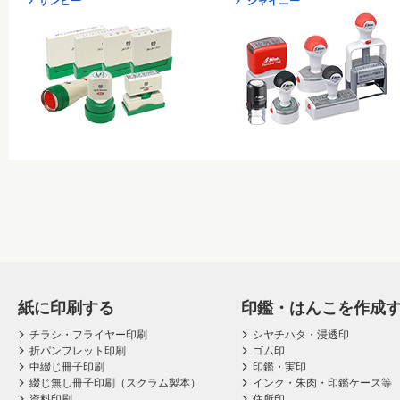
サンビー
シャイニー
紙に印刷する
印鑑・はんこを作成
チラシ・フライヤー印刷
シヤチハタ・浸透印
折パンフレット印刷
ゴム印
中綴じ冊子印刷
印鑑・実印
綴じ無し冊子印刷（スクラム製本）
インク・朱肉・印鑑ケース等
資料印刷
住所印