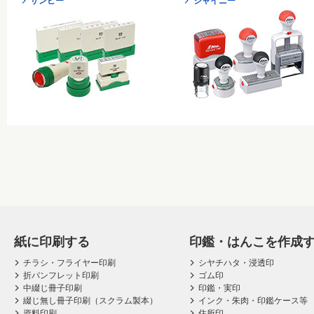
サンビー
シャイニー
紙に印刷する
印鑑・はんこを作成
チラシ・フライヤー印刷
シヤチハタ・浸透印
折パンフレット印刷
ゴム印
中綴じ冊子印刷
印鑑・実印
綴じ無し冊子印刷（スクラム製本）
インク・朱肉・印鑑ケース等
資料印刷
住所印