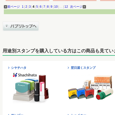
前ページ
1
|
2
|
3
|
4
|
5
|
6
|
7
|
8
|
9
|
10
|
…
|
12
次ページ
用途別スタンプを購入している方はこの商品も見てい
シヤチハタ
翌日届くスタンプ