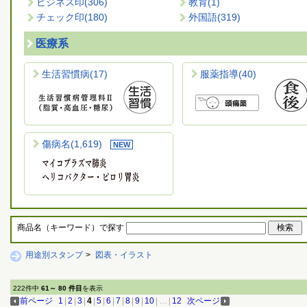
ビジネス印
(306)
教育
(1)
チェック印
(180)
外国語
(319)
医療系
生活習慣病
(17)
服薬指導
(40)
傷病名
(1,619)
商品名（キーワード）で探す
用途別スタンプ
>
図表・イラスト
222件中
61～ 80 件目
を表示
前ページ
1
|
2
|
3
|
4
|
5
|
6
|
7
|
8
|
9
|
10
|
…
|
12
次ページ