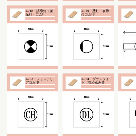
A218 誘導灯（蛍
A219 壁灯・表示
光灯）ゴム印
灯ゴム印
A223 シャンデリ
A224 ダウンライ
アゴム印
ト（埋め込み器
具）ゴム印