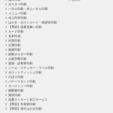
ポスター印刷
パネル印刷・卓上パネル印刷
メニュー印刷
卓上POP印刷
はがき・ポストカード・挨拶状印刷
【季節】残暑見舞い印刷
カード印刷
名刺作成
封筒印刷
伝票印刷
紙袋印刷
紙製ホルダー印刷
お薬手帳印刷
薬袋・診察券印刷
シール・ステッカー・ラベル印刷
ポケットティッシュ印刷
のぼり印刷
バナースタンド印刷
タペストリー印刷
横断幕印刷
賞状印刷
抗菌ラミネート加工サービス
【季節】年賀状印刷
【季節】喪中はがき印刷