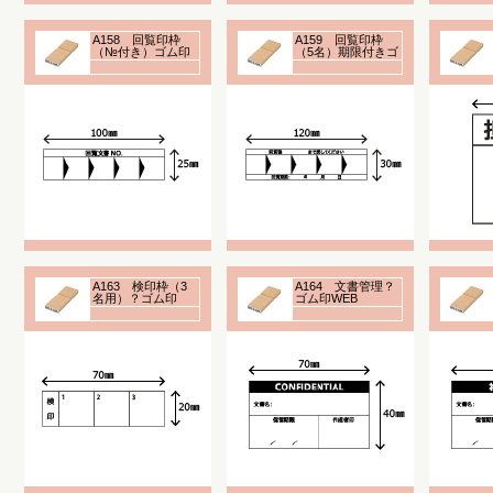
A158 回覧印枠
A159 回覧印枠
（№付き）ゴム印
（5名）期限付きゴ
ム印
A163 検印枠（3
A164 文書管理？
名用）？ゴム印
ゴム印WEB
WEB