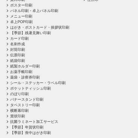
ポスター印刷
パネル印刷・卓上パネル印刷
メニュー印刷
卓上POP印刷
はがき・ポストカード・挨拶状印刷
【季節】残暑見舞い印刷
カード印刷
名刺作成
封筒印刷
伝票印刷
紙袋印刷
紙製ホルダー印刷
お薬手帳印刷
薬袋・診察券印刷
シール・ステッカー・ラベル印刷
ポケットティッシュ印刷
のぼり印刷
バナースタンド印刷
タペストリー印刷
横断幕印刷
賞状印刷
抗菌ラミネート加工サービス
【季節】年賀状印刷
【季節】喪中はがき印刷