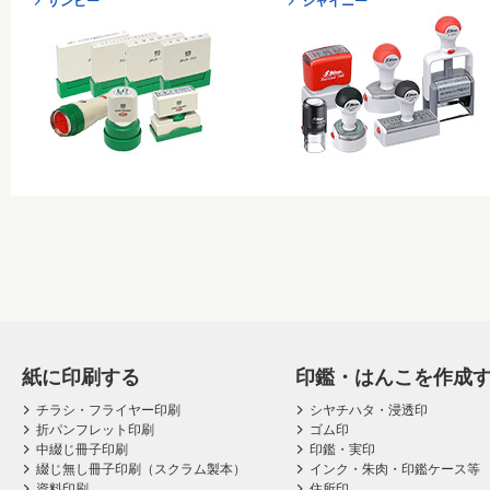
サンビー
シャイニー
紙に印刷する
印鑑・はんこを作成
チラシ・フライヤー印刷
シヤチハタ・浸透印
折パンフレット印刷
ゴム印
中綴じ冊子印刷
印鑑・実印
綴じ無し冊子印刷（スクラム製本）
インク・朱肉・印鑑ケース等
資料印刷
住所印