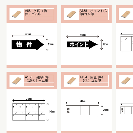
A88 矢印（物
A138 ポイント(矢
件）ゴム印
印)ゴム印
A153 回覧印枠
A154 回覧印枠
（10名ネーム用）
（3名）ゴム印
ゴム印