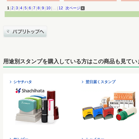
1
|
2
|
3
|
4
|
5
|
6
|
7
|
8
|
9
|
10
|
…
|
12
次ページ
用途別スタンプを購入している方はこの商品も見てい
シヤチハタ
翌日届くスタンプ