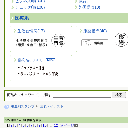
ビジネス印
(306)
教育
(1)
チェック印
(180)
外国語
(319)
医療系
生活習慣病
(17)
服薬指導
(40)
傷病名
(1,619)
商品名（キーワード）で探す
用途別スタンプ
>
図表・イラスト
222件中
1～ 20 件目
を表示
1
|
2
|
3
|
4
|
5
|
6
|
7
|
8
|
9
|
10
|
…
|
12
次ページ