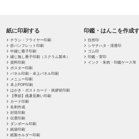
紙に印刷する
印鑑・はんこを作成
チラシ・フライヤー印刷
住所印
折パンフレット印刷
シヤチハタ・浸透印
中綴じ冊子印刷
ゴム印
綴じ無し冊子印刷（スクラム製本）
印鑑・実印
資料印刷
インク・朱肉・印鑑ケース等
ポスター印刷
パネル印刷・卓上パネル印刷
メニュー印刷
卓上POP印刷
はがき・ポストカード・挨拶状印刷
【季節】残暑見舞い印刷
カード印刷
名刺作成
封筒印刷
伝票印刷
ダンボール印刷
紙袋印刷
紙製ホルダー印刷