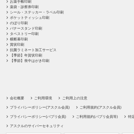
お薬手帳印刷
薬袋・診察券印刷
シール・ステッカー・ラベル印刷
ポケットティッシュ印刷
のぼり印刷
バナースタンド印刷
タペストリー印刷
横断幕印刷
賞状印刷
抗菌ラミネート加工サービス
【季節】年賀状印刷
【季節】喪中はがき印刷
会社概要
ご利用環境
ご利用上の注意
プライバシーポリシー(アスクル会員)
ご利用規約(アスクル会員)
プライバシーポリシー(パプリ会員)
ご利用規約(パプリ会員等)
特
アスクルのサイバーセキュリティ