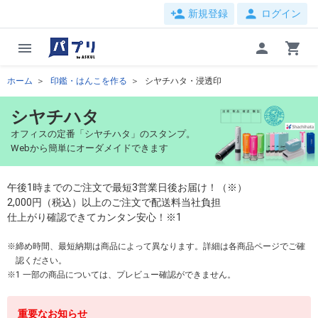
person_add
person
新規登録
ログイン
menu
person
shopping_cart
ホーム
印鑑・はんこを作る
シヤチハタ・浸透印
シヤチハタ
オフィスの定番「シヤチハタ」のスタンプ。
Webから簡単にオーダメイドできます
午後1時までのご注文で最短3営業日後お届け！（※）
2,000円（税込）以上のご注文で配送料当社負担
仕上がり確認できてカンタン安心！※1
締め時間、最短納期は商品によって異なります。詳細は各商品ページでご確
認ください。
1 一部の商品については、プレビュー確認ができません。
重要なお知らせ