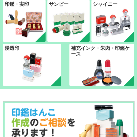
印鑑・実印
サンビー
シャイニー
浸透印
補充インク・朱肉・印鑑ケ
ース