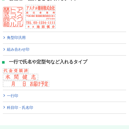
角型印汎用
組み合わせ印
一行で氏名や定型句など入れるタイプ
一行印
科目印・氏名印