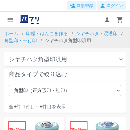
person_add
person
新規登録
ログイン
menu
person
shopping_cart
ホーム
印鑑・はんこを作る
シヤチハタ・浸透印
角型印・一行印
シヤチハタ角型印汎用
シヤチハタ角型印汎用
商品タイプで絞り込む
全
8
件
1
件目～
8
件目を表示