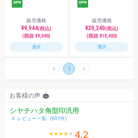
販売価格
販売価格
¥9,944
¥20,240
(税込)
(税込)
(税抜 ¥9,040)
(税抜 ¥18,400)
選択
選択
chevron_left
chevron_right
1
お客様の声
シヤチハタ角型印汎用
keyboard_arrow_right
レビュー一覧 (
601
件)
4.2