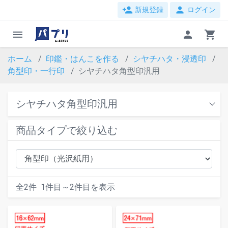
person_add
person
新規登録
ログイン
menu
person
shopping_cart
ホーム
印鑑・はんこを作る
シヤチハタ・浸透印
角型印・一行印
シヤチハタ角型印汎用
シヤチハタ角型印汎用
商品タイプで絞り込む
全
2
件
1
件目～
2
件目を表示