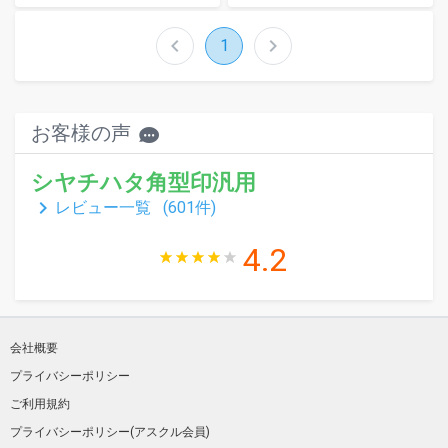
chevron_left
chevron_right
1
お客様の声
シヤチハタ角型印汎用
keyboard_arrow_right
レビュー一覧 (
601
件)
4.2
会社概要
プライバシーポリシー
ご利用規約
プライバシーポリシー(アスクル会員)