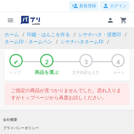
person_add
person
新規登録
ログイン
menu
person
shopping_cart
ホーム
印鑑・はんこを作る
シヤチハタ・浸透印
ネーム印・ネームペン
シヤチハタネーム印
商品を選ぶ
トップ
文字内容を入力
カート
ご指定の商品が見つかりませんでした。恐れ入りま
すがトップページから再度お試しください。
会社概要
プライバシーポリシー