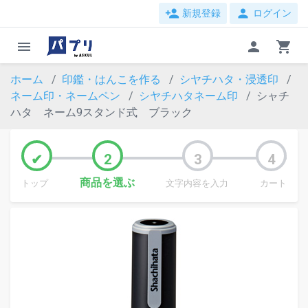
person_add
person
新規登録
ログイン
menu
person
shopping_cart
ホーム
印鑑・はんこを作る
シヤチハタ・浸透印
ネーム印・ネームペン
シヤチハタネーム印
シャチ
ハタ ネーム9スタンド式 ブラック
商品を選ぶ
トップ
文字内容を入力
カート