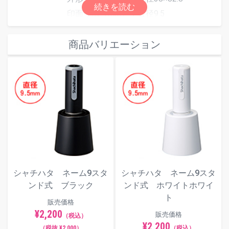
印面寸法（mm）：直径9.5
重量（g）：27
タテ・ヨコともに2行まで。1行に3文字
商品バリエーション
まで入ります。
(注)小判枠をお選びの場合はタテ1行ま
仕様
で、3文字までとなります。
スタンド中央には穴が開いています
が、ネーム９は蒸発しない油性顔料系
のインキを採用しているため、インキ
が蒸発して乾くことはありません。
スタンドのみの販売はしておりませ
ん。またこの商品にはキャップは付属
しておりません。
シャチハタ ネーム9スタ
シャチハタ ネーム9スタ
ンド式 ブラック
ンド式 ホワイトホワイ
補充インキ
ネーム９、ネーム９ホワイ
ト
トスタイル、ネーム９VIVO用補充イン
販売価格
キ
をご使用ください。
¥2,200
販売価格
（税込）
¥2,200
（税抜 ¥2,000）
（税込）