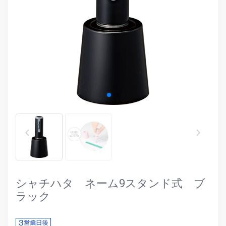
evron_left
chevr
keyboard_arrow_left
keyboard_arrow_right
シャチハタ ネーム9スタンド式 ブ
ラック