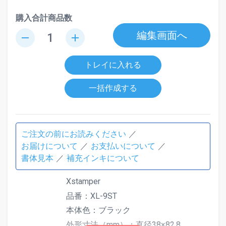
購入合計商品数
編集画面へ
remove
add
トレイに入れる
一括作成する
ご注文の前にお読みください
お届けについて
お支払いについて
書体見本
補充インキについて
Xstamper
品番：XL-9ST
本体色：ブラック
外形寸法（mm）：直径38×82.8