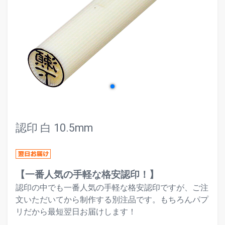
evron_left
chevr
認印 白 10.5mm
【一番人気の手軽な格安認印！】
認印の中でも一番人気の手軽な格安認印ですが、ご注
文いただいてから制作する別注品です。もちろんパプ
リだから最短翌日お届けします！