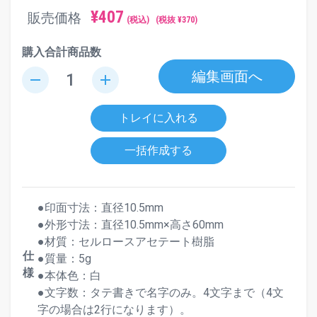
¥
407
販売価格
(税込)
(税抜 ¥
370
)
購入合計商品数
編集画面へ
remove
add
トレイに入れる
一括作成する
●印面寸法：直径10.5mm
●外形寸法：直径10.5mm×高さ60mm
●材質：セルロースアセテート樹脂
仕
●質量：5g
様
●本体色：白
●文字数：タテ書きで名字のみ。4文字まで（4文
字の場合は2行になります）。