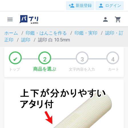
person_add
person
新規登録
ログイン
menu
person
shopping_cart
ホーム
印鑑・はんこを作る
印鑑・実印
認印・訂
正印
認印
認印 白 10.5mm
商品を選ぶ
トップ
文字内容を入力
カート