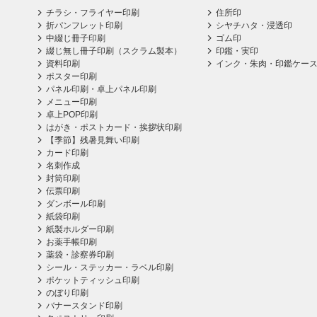
チラシ・フライヤー印刷
住所印
折パンフレット印刷
シヤチハタ・浸透印
中綴じ冊子印刷
ゴム印
綴じ無し冊子印刷（スクラム製本）
印鑑・実印
資料印刷
インク・朱肉・印鑑ケー
ポスター印刷
パネル印刷・卓上パネル印刷
メニュー印刷
卓上POP印刷
はがき・ポストカード・挨拶状印刷
【季節】残暑見舞い印刷
カード印刷
名刺作成
封筒印刷
伝票印刷
ダンボール印刷
紙袋印刷
紙製ホルダー印刷
お薬手帳印刷
薬袋・診察券印刷
シール・ステッカー・ラベル印刷
ポケットティッシュ印刷
のぼり印刷
バナースタンド印刷