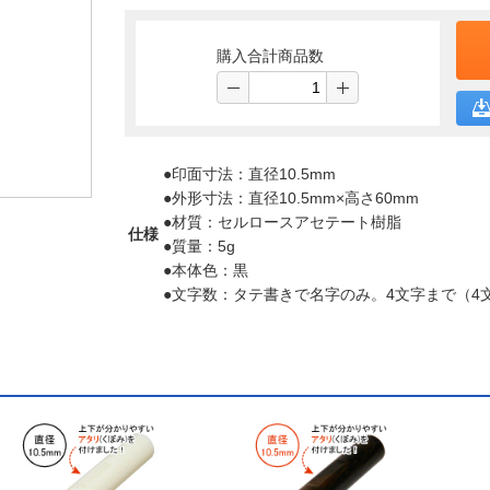
購入合計商品数
●印面寸法：直径10.5mm
●外形寸法：直径10.5mm×高さ60mm
●材質：セルロースアセテート樹脂
仕様
●質量：5g
●本体色：黒
●文字数：タテ書きで名字のみ。4文字まで（4