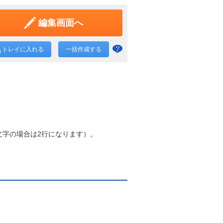
編集画面へ
トレイに入れる
一括作成する
一括
作成
と
は？
文字の場合は2行になります）。