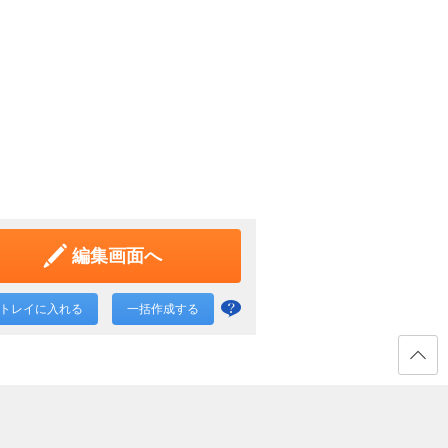
認印 黒 10.5mm
認印 白
¥407
販売価格
販売価
（税込）
（税抜 ¥370）
編集画面へ
トレイに入れる
一括作成する
一括
作成
と
ページ
の先頭
は？
へ戻る