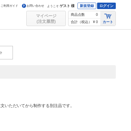
ゲスト 様
新規登録
ログイン
ご利用ガイド
お問い合わせ
ようこそ
商品点数
0
マイページ
(注文履歴)
合計（税込）
¥ 0
カート
ト
注文いただいてから制作する別注品です。