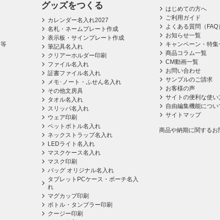
グッズをつくる
はじめての方へ
ご利用ガイド
カレンダー名入れ2027
よくある質問（FAQ
名札・ネームプレート作成
お知らせ一覧
表示板・サインプレート作成
ス等
キャンペーン・特集
筆記具名入れ
商品コラム一覧
クリアーホルダー印刷
CM動画一覧
ファイル名入れ
お問い合わせ
証書ファイル名入れ
サンプルのご請求
メモ･ノート・ふせん名入れ
お客様の声
その他文房具
サイトの便利な使い
タオル名入れ
自由編集機能につい
スリッパ名入れ
サイトマップ
ウェア印刷
ペットボトル名入れ
商品や納期に関するお
ネックストラップ名入れ
LEDライト名入れ
マスクケース名入れ
マスク印刷
バッグ オリジナル名入れ
タブレットPCケース・ポーチ名入
れ
マグカップ印刷
ボトル・タンブラー印刷
クージー印刷