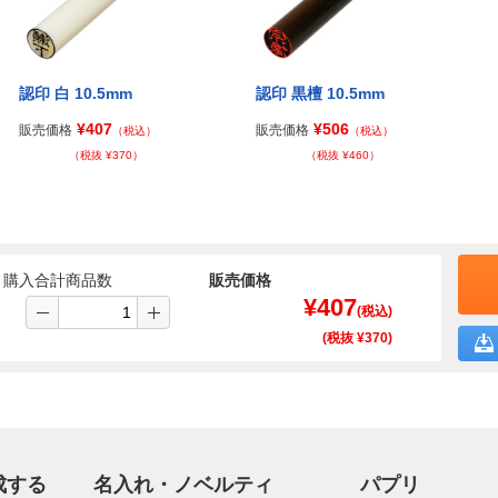
認印 白 10.5mm
認印 黒檀 10.5mm
¥407
¥506
販売価格
販売価格
（税込）
（税込）
（税抜 ¥370）
（税抜 ¥460）
購入合計商品数
販売価格
¥
407
(税込)
(税抜 ¥
370
)
成する
名入れ・ノベルティ
パプリ