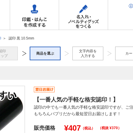
印
認印 黒 10.5mm
認印
文字内容を
商品を選ぶ
カー
トップ
入力する
【一番人気の手軽な格安認印！】
認印の中でも一番人気の手軽な格安認印ですが、ご
もちろんパプリだから最短翌日お届けします！
¥
407
販売価格
（税抜 ¥
370
）
（税込）