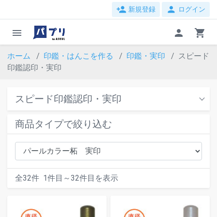
person_add
person
新規登録
ログイン
menu
person
shopping_cart
ホーム
印鑑・はんこを作る
印鑑・実印
スピード
印鑑認印・実印
スピード印鑑認印・実印
商品タイプで絞り込む
全
32
件
1
件目～
32
件目を表示