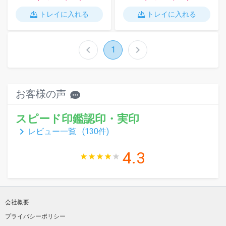
トレイに入れる
トレイに入れる
chevron_left
chevron_right
1
お客様の声
スピード印鑑認印・実印
keyboard_arrow_right
レビュー一覧 (
130
件)
4.3
会社概要
プライバシーポリシー