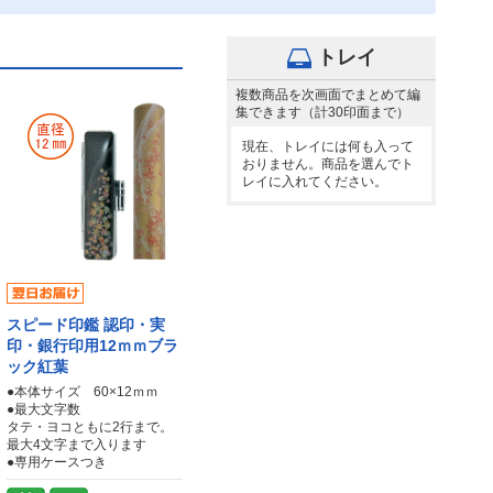
トレイ
複数商品を次画面でまとめて編
集できます（計30印面まで）
現在、トレイには何も入って
おりません。商品を選んでト
レイに入れてください。
スピード印鑑 認印・実
印・銀行印用12ｍｍブラ
ック紅葉
●本体サイズ 60×12ｍｍ
●最大文字数
タテ・ヨコともに2行まで。
最大4文字まで入ります
●専用ケースつき