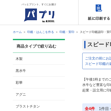
パッとプリント、すぐにお届け
ホーム
印鑑・はんこを作る
印鑑・実印
スピード印鑑認印・実
スピード
商品タイプで絞り込む
ご注文の前にお
木製
スピード印鑑の
黒水牛
【午後1時までの
彩華
水牛など豊富な印
起業・設立用に印
アグニ
ブラストチタン
全
4
件
1
件目