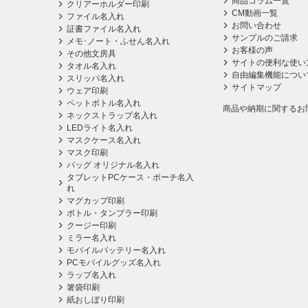
商品コラム一覧
クリアーホルダー印刷
CM動画一覧
ファイル名入れ
お問い合わせ
証書ファイル名入れ
サンプルのご請求
メモ･ノート・ふせん名入れ
お客様の声
その他文房具
サイトの便利な使い
タオル名入れ
自由編集機能につい
スリッパ名入れ
サイトマップ
ウェア印刷
ペットボトル名入れ
商品や納期に関するお
ネックストラップ名入れ
LEDライト名入れ
マスクケース名入れ
マスク印刷
バッグ オリジナル名入れ
タブレットPCケース・ポーチ名入
れ
マグカップ印刷
ボトル・タンブラー印刷
クージー印刷
ミラー名入れ
モバイルバッテリー名入れ
PCモバイルグッズ名入れ
ラップ名入れ
箸袋印刷
紙おしぼり印刷