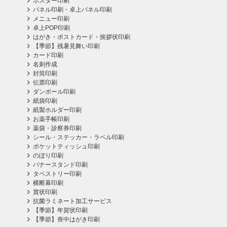
ポスター印刷
パネル印刷・卓上パネル印刷
メニュー印刷
卓上POP印刷
はがき・ポストカード・挨拶状印刷
【季節】残暑見舞い印刷
カード印刷
名刺作成
封筒印刷
伝票印刷
ダンボール印刷
紙袋印刷
紙製ホルダー印刷
お薬手帳印刷
薬袋・診察券印刷
シール・ステッカー・ラベル印刷
ポケットティッシュ印刷
のぼり印刷
バナースタンド印刷
タペストリー印刷
横断幕印刷
賞状印刷
抗菌ラミネート加工サービス
【季節】年賀状印刷
【季節】喪中はがき印刷