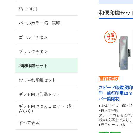
柘（つげ）
和偲印鑑セッ
パールカラー柘 実印
ゴールドチタン
ブラックチタン
和偲印鑑セット
おしゃれ印鑑セット
スピード印鑑 認
印・銀行印用12
ギフト向け印鑑セット
バー紫陽花
ギフト向けはんこセット（和
●本体サイズ 60×1
ざいく）
●最大文字数
タテ・ヨコともに2
最大4文字まで入りま
すべて表示
●専用ケースつき