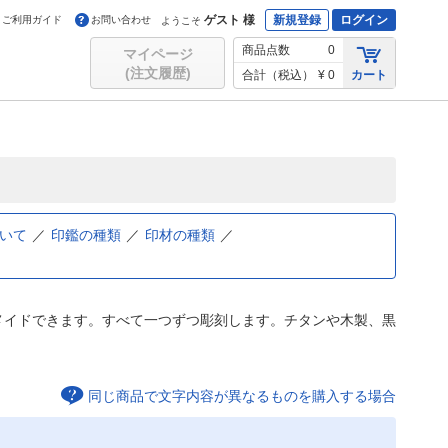
ゲスト 様
新規登録
ログイン
ご利用ガイド
お問い合わせ
ようこそ
商品点数
0
マイページ
(注文履歴)
合計（税込）
¥ 0
カート
いて
印鑑の種類
印材の種類
メイドできます。すべて一つずつ彫刻します。チタンや木製、黒
同じ商品で文字内容が異なるものを購入する場合