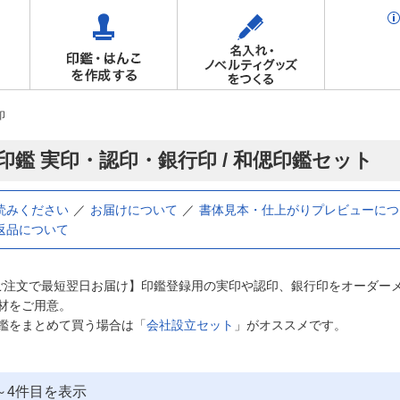
印
印鑑 実印・認印・銀行印 / 和偲印鑑セット
読みください
お届けについて
書体見本・仕上がりプレビューにつ
返品について
ご注文で最短翌日お届け】印鑑登録用の実印や認印、銀行印をオーダー
材をご用意。
鑑をまとめて買う場合は「
会社設立セット
」がオススメです。
～
4
件目を表示