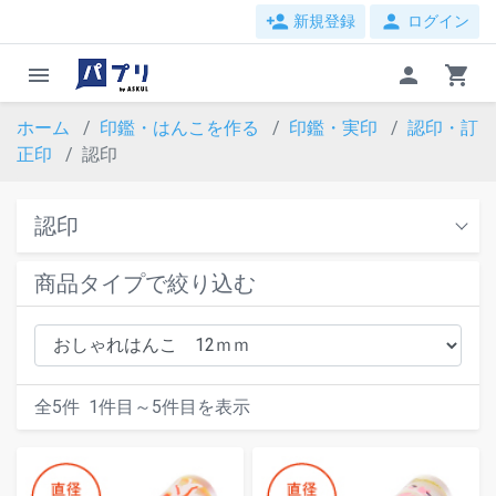
person_add
person
新規登録
ログイン
menu
person
shopping_cart
ホーム
印鑑・はんこを作る
印鑑・実印
認印・訂
正印
認印
認印
商品タイプで絞り込む
全
5
件
1
件目～
5
件目を表示