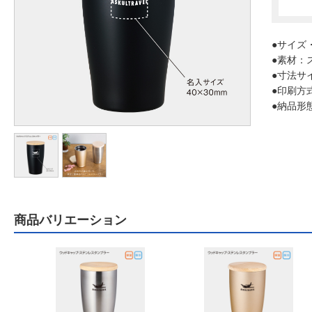
●サイズ・
●素材：
●寸法サイ
●印刷方
●納品形
商品バリエーション