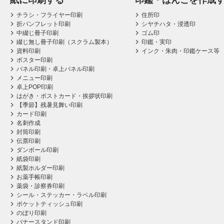
紙に印刷する
印鑑・はんこを作成
チラシ・フライヤー印刷
住所印
折パンフレット印刷
シヤチハタ・浸透印
中綴じ冊子印刷
ゴム印
綴じ無し冊子印刷（スクラム製本）
印鑑・実印
資料印刷
インク・朱肉・印鑑ケース等
ポスター印刷
パネル印刷・卓上パネル印刷
メニュー印刷
卓上POP印刷
はがき・ポストカード・挨拶状印刷
【季節】残暑見舞い印刷
カード印刷
名刺作成
封筒印刷
伝票印刷
ダンボール印刷
紙袋印刷
紙製ホルダー印刷
お薬手帳印刷
薬袋・診察券印刷
シール・ステッカー・ラベル印刷
ポケットティッシュ印刷
のぼり印刷
バナースタンド印刷