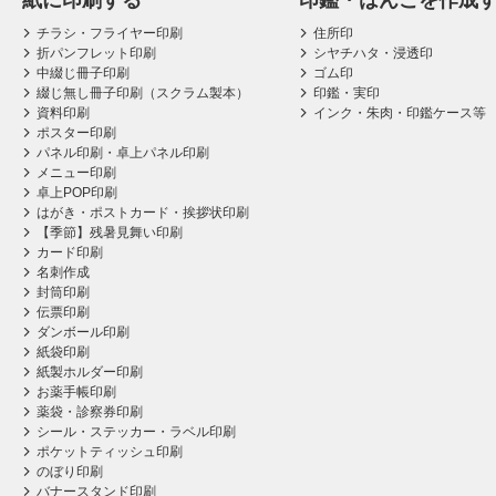
紙に印刷する
印鑑・はんこを作成
チラシ・フライヤー印刷
住所印
折パンフレット印刷
シヤチハタ・浸透印
中綴じ冊子印刷
ゴム印
綴じ無し冊子印刷（スクラム製本）
印鑑・実印
資料印刷
インク・朱肉・印鑑ケース等
ポスター印刷
パネル印刷・卓上パネル印刷
メニュー印刷
卓上POP印刷
はがき・ポストカード・挨拶状印刷
【季節】残暑見舞い印刷
カード印刷
名刺作成
封筒印刷
伝票印刷
ダンボール印刷
紙袋印刷
紙製ホルダー印刷
お薬手帳印刷
薬袋・診察券印刷
シール・ステッカー・ラベル印刷
ポケットティッシュ印刷
のぼり印刷
バナースタンド印刷