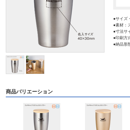
●サイズ・
●素材：
●寸法サイ
●印刷方
●納品形
商品バリエーション