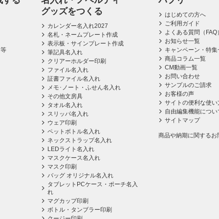
成する
名入れ・ノベルティ
パプリ
グッズをつくる
はじめての方へ
ご利用ガイド
カレンダー名入れ2027
よくある質問（FAQ
名札・ネームプレート作成
お知らせ一覧
表示板・サインプレート作成
ス等
キャンペーン・特集
筆記具名入れ
商品コラム一覧
クリアーホルダー印刷
CM動画一覧
ファイル名入れ
お問い合わせ
証書ファイル名入れ
サンプルのご請求
メモ･ノート・ふせん名入れ
お客様の声
その他文房具
サイトの便利な使い
タオル名入れ
自由編集機能につい
スリッパ名入れ
サイトマップ
ウェア印刷
ペットボトル名入れ
商品や納期に関するお
ネックストラップ名入れ
LEDライト名入れ
マスクケース名入れ
マスク印刷
バッグ オリジナル名入れ
タブレットPCケース・ポーチ名入
れ
マグカップ印刷
ボトル・タンブラー印刷
クージー印刷