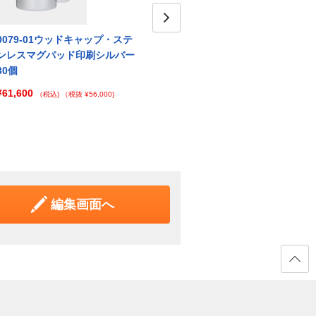
0079-01ウッドキャップ・ステ
0079-02ウッドキャップ・ステ
Next
007
ンレスマグパッド印刷シルバー
ンレスマグパッド印刷シャンパ
ンレ
30個
ンゴールド30個
ラック
¥61,600
¥61,600
¥61,
（税込)
（税抜 ¥56,000)
（税込)
（税抜 ¥56,000)
編集画面へ
ページ
の先頭
へ戻る