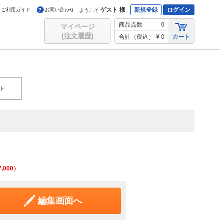
ゲスト 様
新規登録
ログイン
ご利用ガイド
お問い合わせ
ようこそ
商品点数
0
マイページ
(注文履歴)
合計（税込）
¥ 0
カート
ト
7,000
）
編集画面へ