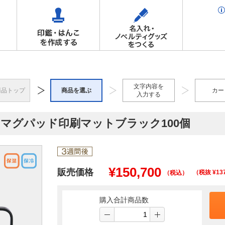
文字内容を
商品トップ
商品を選ぶ
カー
入力する
レスマグパッド印刷マットブラック100個
¥
150,700
販売価格
（税抜 ¥
13
（税込）
購入合計商品数