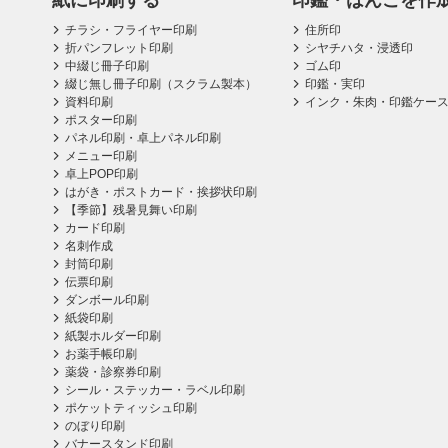
紙に印刷する
印鑑・はんこを作
チラシ・フライヤー印刷
住所印
折パンフレット印刷
シヤチハタ・浸透印
中綴じ冊子印刷
ゴム印
綴じ無し冊子印刷（スクラム製本）
印鑑・実印
資料印刷
インク・朱肉・印鑑ケー
ポスター印刷
パネル印刷・卓上パネル印刷
メニュー印刷
卓上POP印刷
はがき・ポストカード・挨拶状印刷
【季節】残暑見舞い印刷
カード印刷
名刺作成
封筒印刷
伝票印刷
ダンボール印刷
紙袋印刷
紙製ホルダー印刷
お薬手帳印刷
薬袋・診察券印刷
シール・ステッカー・ラベル印刷
ポケットティッシュ印刷
のぼり印刷
バナースタンド印刷