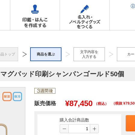
文字内容を
商品トップ
商品を選ぶ
カー
入力する
レスマグパッド印刷シャンパンゴールド50個
¥
87,450
販売価格
（税抜 ¥
79,50
（税込）
購入合計商品数