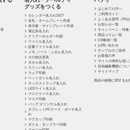
成する
名入れ・ノベルティ
パプリ
グッズをつくる
はじめての方へ
ご利用ガイド
カレンダー名入れ2027
よくある質問（FAQ
名札・ネームプレート作成
お知らせ一覧
表示板・サインプレート作成
ス等
キャンペーン・特集
筆記具名入れ
商品コラム一覧
クリアーホルダー印刷
CM動画一覧
ファイル名入れ
お問い合わせ
証書ファイル名入れ
サンプルのご請求
メモ･ノート・ふせん名入れ
お客様の声
その他文房具
サイトの便利な使い
タオル名入れ
自由編集機能につい
スリッパ名入れ
サイトマップ
ウェア印刷
ペットボトル名入れ
商品や納期に関するお
ネックストラップ名入れ
LEDライト名入れ
マスクケース名入れ
マスク印刷
バッグ オリジナル名入れ
タブレットPCケース・ポーチ名入
れ
マグカップ印刷
ボトル・タンブラー印刷
クージー印刷