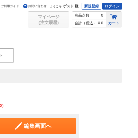
ゲスト 様
新規登録
ログイン
ご利用ガイド
お問い合わせ
ようこそ
商品点数
0
マイページ
(注文履歴)
合計（税込）
¥ 0
カート
ト
0
）
編集画面へ