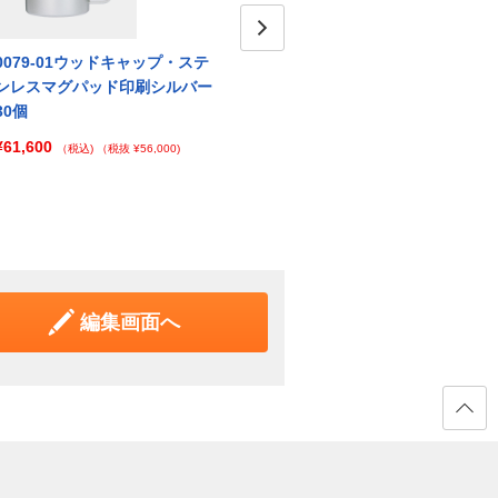
0079-01ウッドキャップ・ステ
0079-02ウッドキャップ・ステ
Next
007
ンレスマグパッド印刷シルバー
ンレスマグパッド印刷シャンパ
ンレ
30個
ンゴールド30個
ラック
¥61,600
¥61,600
¥61,
（税込)
（税抜 ¥56,000)
（税込)
（税抜 ¥56,000)
編集画面へ
ページ
の先頭
へ戻る