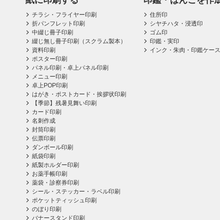
紙に印刷する
印鑑・はんこを作
チラシ・フライヤー印刷
住所印
折パンフレット印刷
シヤチハタ・浸透印
中綴じ冊子印刷
ゴム印
綴じ無し冊子印刷（スクラム製本）
印鑑・実印
資料印刷
インク・朱肉・印鑑ケー
ポスター印刷
パネル印刷・卓上パネル印刷
メニュー印刷
卓上POP印刷
はがき・ポストカード・挨拶状印刷
【季節】残暑見舞い印刷
カード印刷
名刺作成
封筒印刷
伝票印刷
ダンボール印刷
紙袋印刷
紙製ホルダー印刷
お薬手帳印刷
薬袋・診察券印刷
シール・ステッカー・ラベル印刷
ポケットティッシュ印刷
のぼり印刷
バナースタンド印刷