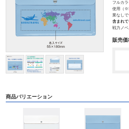
フルカラ
使用（※
業なしで
含まれて
戦力ノベ
販売価
商品バリエーション