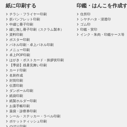
紙に印刷する
印鑑・はんこを作成
チラシ・フライヤー印刷
住所印
折パンフレット印刷
シヤチハタ・浸透印
中綴じ冊子印刷
ゴム印
綴じ無し冊子印刷（スクラム製本）
印鑑・実印
資料印刷
インク・朱肉・印鑑ケース等
ポスター印刷
パネル印刷・卓上パネル印刷
メニュー印刷
卓上POP印刷
はがき・ポストカード・挨拶状印刷
【季節】残暑見舞い印刷
カード印刷
名刺作成
封筒印刷
伝票印刷
ダンボール印刷
紙袋印刷
紙製ホルダー印刷
お薬手帳印刷
薬袋・診察券印刷
シール・ステッカー・ラベル印刷
ポケットティッシュ印刷
のぼり印刷