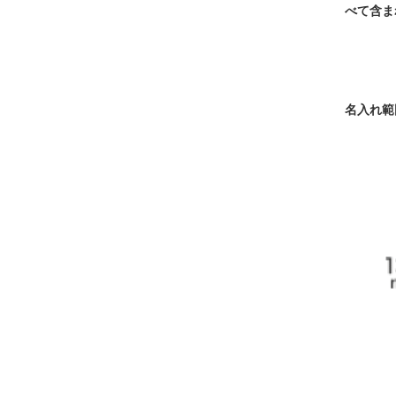
べて含ま
名入れ範