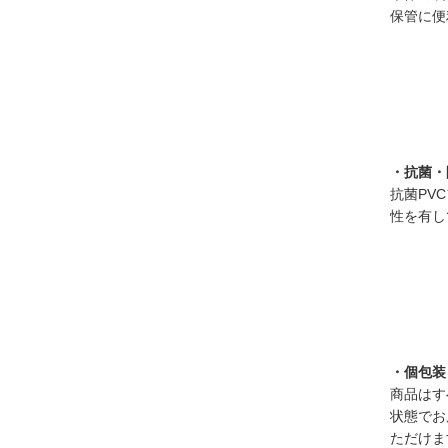
保管に便
・抗菌・
抗菌PV
性を有し
・個包装
商品はす
状態でお
ただけま