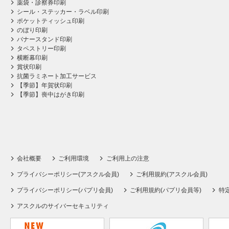
薬袋・診察券印刷
シール・ステッカー・ラベル印刷
ポケットティッシュ印刷
のぼり印刷
バナースタンド印刷
タペストリー印刷
横断幕印刷
賞状印刷
抗菌ラミネート加工サービス
【季節】年賀状印刷
【季節】喪中はがき印刷
会社概要
ご利用環境
ご利用上の注意
プライバシーポリシー(アスクル会員)
ご利用規約(アスクル会員)
プライバシーポリシー(パプリ会員)
ご利用規約(パプリ会員等)
特
アスクルのサイバーセキュリティ