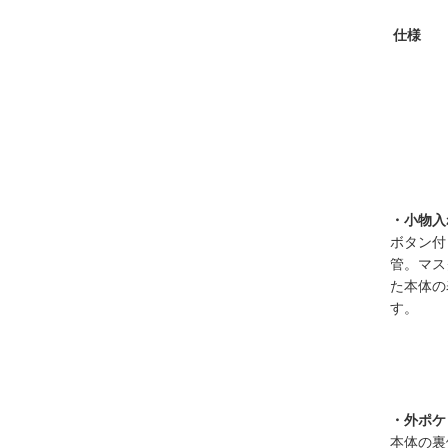
仕様
・小物入
ボタン付
管。マス
た本体の
す。
・外ポケ
本体の裏