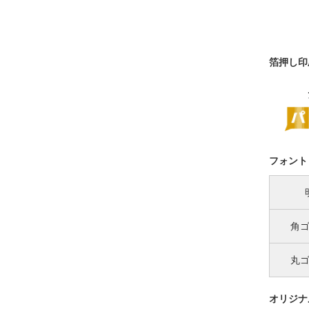
箔押し印
フォント
角
丸
オリジナ