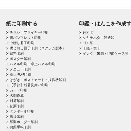
紙に印刷する
印鑑・はんこを作成
チラシ・フライヤー印刷
住所印
折パンフレット印刷
シヤチハタ・浸透印
中綴じ冊子印刷
ゴム印
綴じ無し冊子印刷（スクラム製本）
印鑑・実印
資料印刷
インク・朱肉・印鑑ケース等
ポスター印刷
パネル印刷・卓上パネル印刷
メニュー印刷
卓上POP印刷
はがき・ポストカード・挨拶状印刷
【季節】残暑見舞い印刷
カード印刷
名刺作成
封筒印刷
伝票印刷
ダンボール印刷
紙袋印刷
紙製ホルダー印刷
お薬手帳印刷