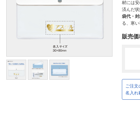
材には安
済んだ状
袋代・封
る、寒い
販売価
ご注文
名入れ