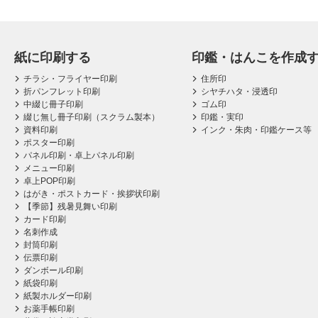
紙に印刷する
印鑑・はんこを作成
チラシ・フライヤー印刷
住所印
折パンフレット印刷
シヤチハタ・浸透印
中綴じ冊子印刷
ゴム印
綴じ無し冊子印刷（スクラム製本）
印鑑・実印
資料印刷
インク・朱肉・印鑑ケース等
ポスター印刷
パネル印刷・卓上パネル印刷
メニュー印刷
卓上POP印刷
はがき・ポストカード・挨拶状印刷
【季節】残暑見舞い印刷
カード印刷
名刺作成
封筒印刷
伝票印刷
ダンボール印刷
紙袋印刷
紙製ホルダー印刷
お薬手帳印刷