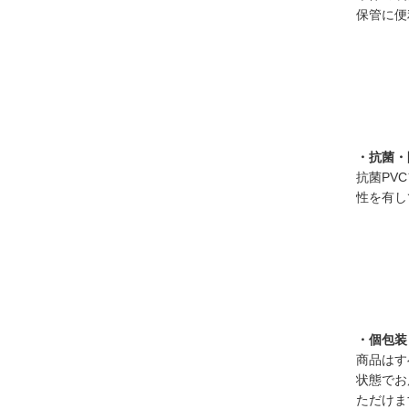
保管に便
・抗菌・
抗菌PV
性を有し
・個包装
商品はす
状態でお
ただけま