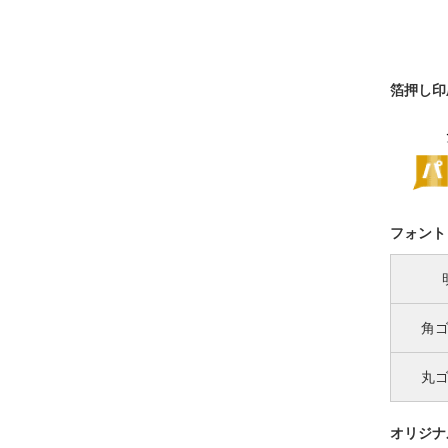
箔押し印
フォント
角
丸
オリジナ