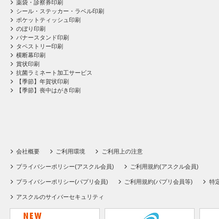
薬袋・診察券印刷
シール・ステッカー・ラベル印刷
ポケットティッシュ印刷
のぼり印刷
バナースタンド印刷
タペストリー印刷
横断幕印刷
賞状印刷
抗菌ラミネート加工サービス
【季節】年賀状印刷
【季節】喪中はがき印刷
会社概要
ご利用環境
ご利用上の注意
プライバシーポリシー(アスクル会員)
ご利用規約(アスクル会員)
プライバシーポリシー(パプリ会員)
ご利用規約(パプリ会員等)
特
アスクルのサイバーセキュリティ