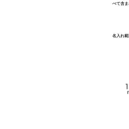
べて含ま
名入れ範