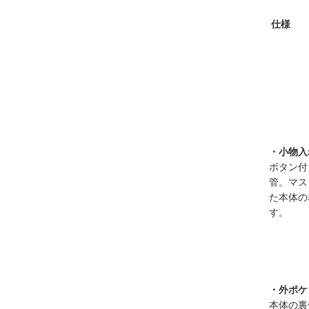
仕様
・小物入
ボタン付
管。マス
た本体の
す。
・外ポケ
本体の裏