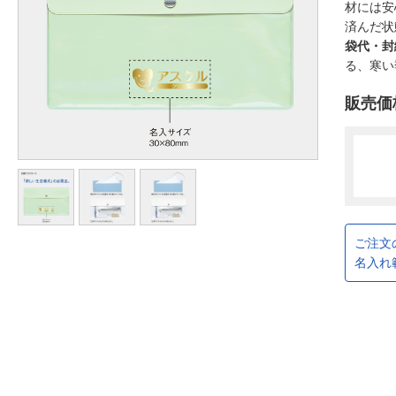
材には安
済んだ状
袋代・封
る、寒い
販売価
ご注文
名入れ