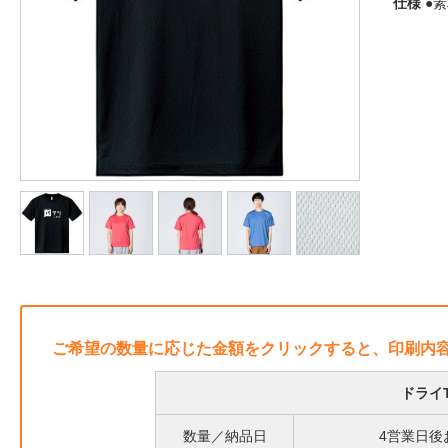
仕様
●素
ご希望の数量に応じた金額をクリックすると、印刷内
ドライ
数量／納品日
4営業日後