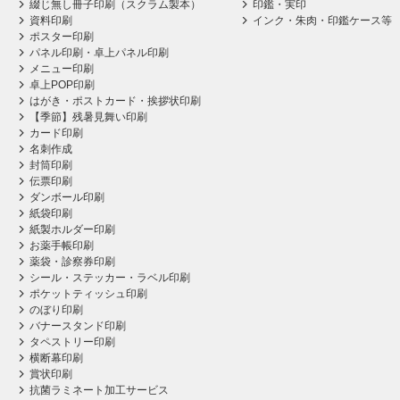
綴じ無し冊子印刷（スクラム製本）
印鑑・実印
資料印刷
インク・朱肉・印鑑ケース等
ポスター印刷
パネル印刷・卓上パネル印刷
メニュー印刷
卓上POP印刷
はがき・ポストカード・挨拶状印刷
【季節】残暑見舞い印刷
カード印刷
名刺作成
封筒印刷
伝票印刷
ダンボール印刷
紙袋印刷
紙製ホルダー印刷
お薬手帳印刷
薬袋・診察券印刷
シール・ステッカー・ラベル印刷
ポケットティッシュ印刷
のぼり印刷
バナースタンド印刷
タペストリー印刷
横断幕印刷
賞状印刷
抗菌ラミネート加工サービス