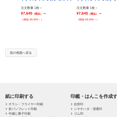
Prev
注文数量 1枚～
注文数量 1枚～
¥7,645
～
¥7,645
～
（税込）
（税込）
（税抜 ¥6,950～）
（税抜 ¥6,950～）
前の画面へ戻る
紙に印刷する
印鑑・はんこを作成
チラシ・フライヤー印刷
住所印
折パンフレット印刷
シヤチハタ・浸透印
中綴じ冊子印刷
ゴム印