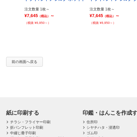
Prev
注文数量 1枚～
注文数量 1枚～
¥7,645
～
¥7,645
～
（税込）
（税込）
（税抜 ¥6,950～）
（税抜 ¥6,950～）
前の画面へ戻る
紙に印刷する
印鑑・はんこを作成
チラシ・フライヤー印刷
住所印
折パンフレット印刷
シヤチハタ・浸透印
中綴じ冊子印刷
ゴム印