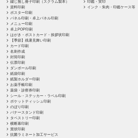
綴じ無し冊子印刷（スクラム製本）
印鑑・実印
資料印刷
インク・朱肉・印鑑ケース等
ポスター印刷
パネル印刷・卓上パネル印刷
メニュー印刷
卓上POP印刷
はがき・ポストカード・挨拶状印刷
【季節】残暑見舞い印刷
カード印刷
名刺作成
封筒印刷
伝票印刷
ダンボール印刷
紙袋印刷
紙製ホルダー印刷
お薬手帳印刷
薬袋・診察券印刷
シール・ステッカー・ラベル印刷
ポケットティッシュ印刷
のぼり印刷
バナースタンド印刷
タペストリー印刷
横断幕印刷
賞状印刷
抗菌ラミネート加工サービス