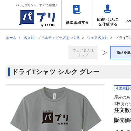
パッとプリント、すぐにお届け
ホーム
名入れ・ノベルティグッズをつくる
ウェア名入れ
ドライTシ
ウェア名入れ
商品を選
トップ
ドライTシャツ シルク グレー
厚みのあ
1枚あた
注文数
販売価