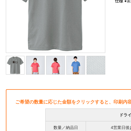
仕様
●素
ご希望の数量に応じた金額をクリックすると、印刷内
ドライ
数量／納品日
4営業日後