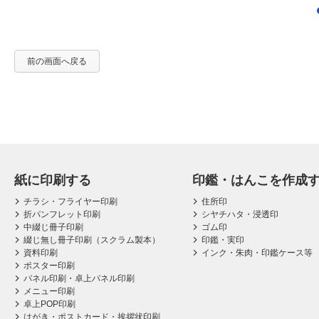
前の画面へ戻る
紙に印刷する
印鑑・はんこを作成
チラシ・フライヤー印刷
住所印
折パンフレット印刷
シヤチハタ・浸透印
中綴じ冊子印刷
ゴム印
綴じ無し冊子印刷（スクラム製本）
印鑑・実印
資料印刷
インク・朱肉・印鑑ケース等
ポスター印刷
パネル印刷・卓上パネル印刷
メニュー印刷
卓上POP印刷
はがき・ポストカード・挨拶状印刷