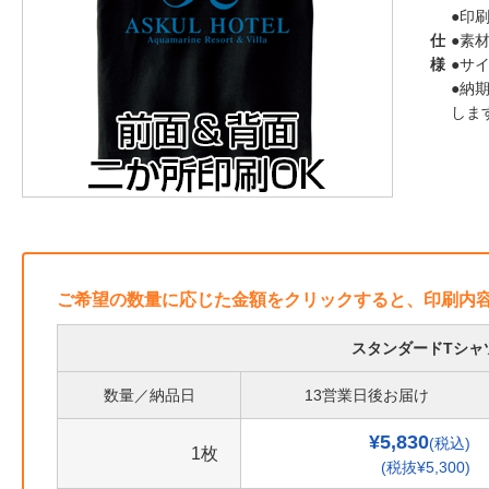
●印刷
仕
●素材
様
●サイ
●納
しま
ご希望の数量に応じた金額をクリックすると、印刷内
スタンダードTシャ
数量／納品日
13営業日後お届け
¥5,830
(税込)
1枚
(税抜¥5,300)