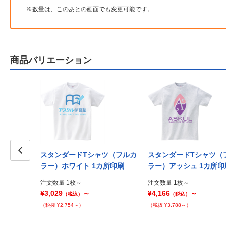
数量は、このあとの画面でも変更可能です。
商品バリエーション
ャツ（フルカ
スタンダードTシャツ（フルカ
スタンダードTシャツ（
カ所印刷
Prev
ラー）ホワイト 1カ所印刷
ラー）アッシュ 1カ所印
注文数量 1枚～
注文数量 1枚～
¥3,029
～
¥4,166
～
（税込）
（税込）
（税抜 ¥2,754～）
（税抜 ¥3,788～）