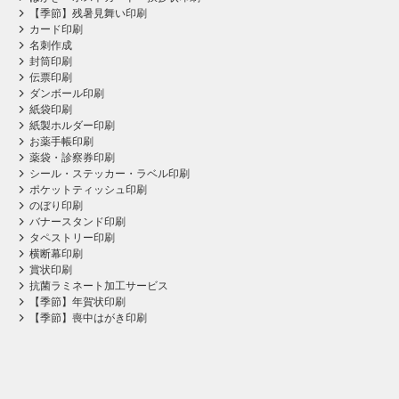
【季節】残暑見舞い印刷
カード印刷
名刺作成
封筒印刷
伝票印刷
ダンボール印刷
紙袋印刷
紙製ホルダー印刷
お薬手帳印刷
薬袋・診察券印刷
シール・ステッカー・ラベル印刷
ポケットティッシュ印刷
のぼり印刷
バナースタンド印刷
タペストリー印刷
横断幕印刷
賞状印刷
抗菌ラミネート加工サービス
【季節】年賀状印刷
【季節】喪中はがき印刷