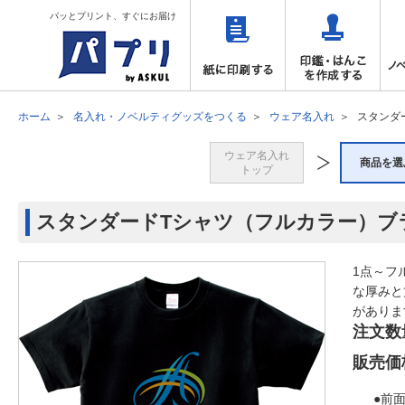
パッとプリント、すぐにお届け
ホーム
名入れ・ノベルティグッズをつくる
ウェア名入れ
スタンダ
ウェア名入れ
商品を選
トップ
スタンダードTシャツ（フルカラー）ブラ
1点～フ
な厚みと
がありま
注文数
販売価
●前