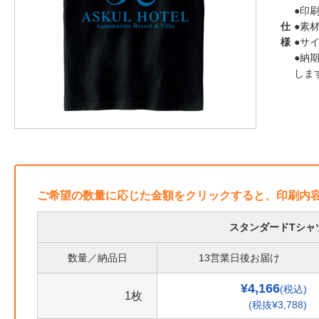
●印刷
仕
●素材
様
●サイ
●納
しま
ご希望の数量に応じた金額をクリックすると、印刷内
スタンダードTシャ
数量／納品日
13営業日後お届け
¥4,166
(税込)
1枚
(税抜¥3,788)