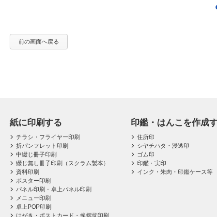
前の画面へ戻る
紙に印刷する
印鑑・はんこを作成
チラシ・フライヤー印刷
住所印
折パンフレット印刷
シヤチハタ・浸透印
中綴じ冊子印刷
ゴム印
綴じ無し冊子印刷（スクラム製本）
印鑑・実印
資料印刷
インク・朱肉・印鑑ケース等
ポスター印刷
パネル印刷・卓上パネル印刷
メニュー印刷
卓上POP印刷
はがき・ポストカード・挨拶状印刷