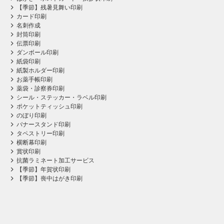
【季節】残暑見舞い印刷
カード印刷
名刺作成
封筒印刷
伝票印刷
ダンボール印刷
紙袋印刷
紙製ホルダー印刷
お薬手帳印刷
薬袋・診察券印刷
シール・ステッカー・ラベル印刷
ポケットティッシュ印刷
のぼり印刷
バナースタンド印刷
タペストリー印刷
横断幕印刷
賞状印刷
抗菌ラミネート加工サービス
【季節】年賀状印刷
【季節】喪中はがき印刷