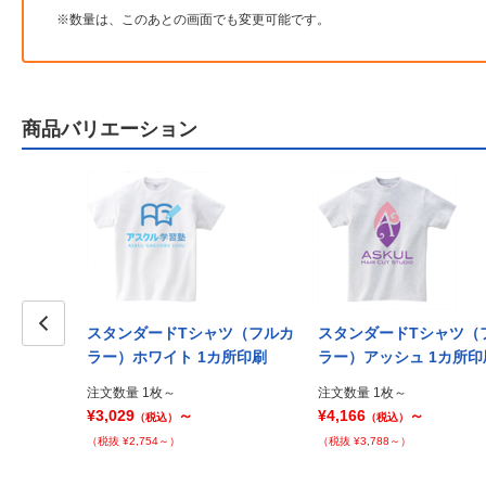
数量は、このあとの画面でも変更可能です。
商品バリエーション
ャツ（フルカ
スタンダードTシャツ（フルカ
スタンダードTシャツ（
カ所印刷
Prev
ラー）ホワイト 1カ所印刷
ラー）アッシュ 1カ所印
注文数量 1枚～
注文数量 1枚～
¥3,029
～
¥4,166
～
（税込）
（税込）
（税抜 ¥2,754～）
（税抜 ¥3,788～）