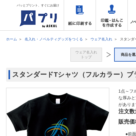
パッとプリント、すぐにお届け
ホーム
名入れ・ノベルティグッズをつくる
ウェア名入れ
スタンダ
ウェア名入れ
商品を選
トップ
スタンダードTシャツ（フルカラー）ブラ
1点～フ
な厚みと
がありま
注文数
販売価
●前