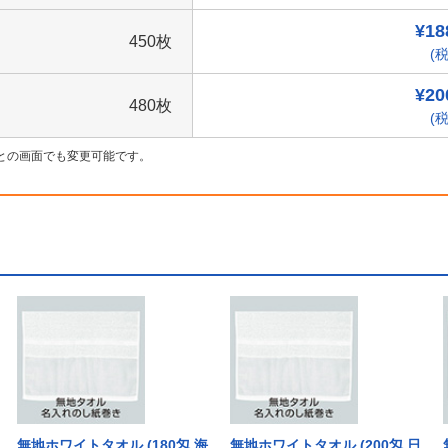
¥18
450枚
(税
¥20
480枚
(税
との画面でも変更可能です。
無地ホワイトタオル (180匁 海
無地ホワイトタオル (200匁 日