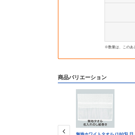
数量は、このあ
商品バリエーション
ュ
無地カラータオル アイボリー
無地ホワイトタオル (180匁 日