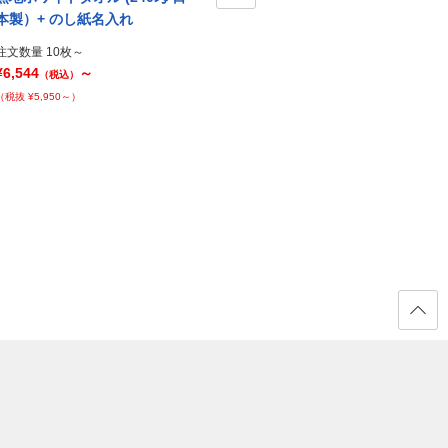
本製）+ のし紙名入れ
（200匁 海外製） + のし紙名入
Next
ー（2
れ
入れ
注文数量 10枚～
¥6,544
～
注文数量 10枚～
注文数
（税込）
¥5,668
～
¥5,66
（税抜 ¥5,950～）
（税込）
（税抜 ¥5,153～）
（税抜 ¥
ページ
の先頭
へ戻る