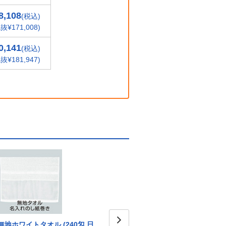
8,108
(税込)
抜¥171,008)
0,141
(税込)
抜¥181,947)
無地ホワイトタオル (240匁 日
無地カラータオル マンゴー
無地