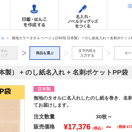
オル
無地カラータオル ベージュ(240匁 日本製） + のし紙名入れ + 名刺ポケット
タオル
文字内容を
商品を選ぶ
カー
トップ
入力する
本製） + のし紙名入れ + 名刺ポケットPP袋
無地のタオルに名入れしたのし紙を巻き、名
てお届けします。
注文数量
30枚
～
¥
17,376
～
販売価格
（税抜 ¥
1
（税込）