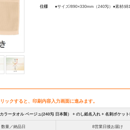
仕様
●サイズ/890×330mm（240匁）●素材/
リックすると、印刷内容入力画面に進みます。
カラータオル ベージュ(240匁 日本製） + のし紙名入れ + 名刺ポケット
数量／納品日
8営業日後お届け