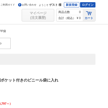
ゲスト 様
新規登録
ログイン
ご利用ガイド
お問い合わせ
ようこそ
商品点数
0
マイページ
(注文履歴)
合計（税込）
¥ 0
カート
PP袋
ト
刺ポケット付きのビニール袋に入れ
5,797
～）