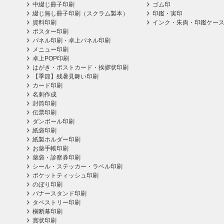
中綴じ冊子印刷
ゴム印
綴じ無し冊子印刷（スクラム製本）
印鑑・実印
資料印刷
インク・朱肉・印鑑ケー
ポスター印刷
パネル印刷・卓上パネル印刷
メニュー印刷
卓上POP印刷
はがき・ポストカード・挨拶状印刷
【季節】残暑見舞い印刷
カード印刷
名刺作成
封筒印刷
伝票印刷
ダンボール印刷
紙袋印刷
紙製ホルダー印刷
お薬手帳印刷
薬袋・診察券印刷
シール・ステッカー・ラベル印刷
ポケットティッシュ印刷
のぼり印刷
バナースタンド印刷
タペストリー印刷
横断幕印刷
賞状印刷