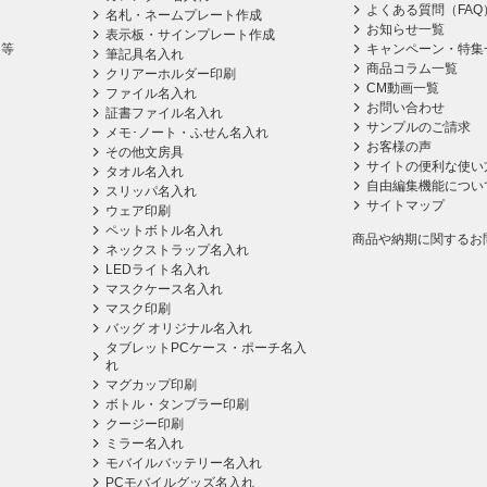
よくある質問（FAQ
名札・ネームプレート作成
お知らせ一覧
表示板・サインプレート作成
ス等
キャンペーン・特集
筆記具名入れ
商品コラム一覧
クリアーホルダー印刷
CM動画一覧
ファイル名入れ
お問い合わせ
証書ファイル名入れ
サンプルのご請求
メモ･ノート・ふせん名入れ
お客様の声
その他文房具
サイトの便利な使い
タオル名入れ
自由編集機能につい
スリッパ名入れ
サイトマップ
ウェア印刷
ペットボトル名入れ
商品や納期に関するお
ネックストラップ名入れ
LEDライト名入れ
マスクケース名入れ
マスク印刷
バッグ オリジナル名入れ
タブレットPCケース・ポーチ名入
れ
マグカップ印刷
ボトル・タンブラー印刷
クージー印刷
ミラー名入れ
モバイルバッテリー名入れ
PCモバイルグッズ名入れ