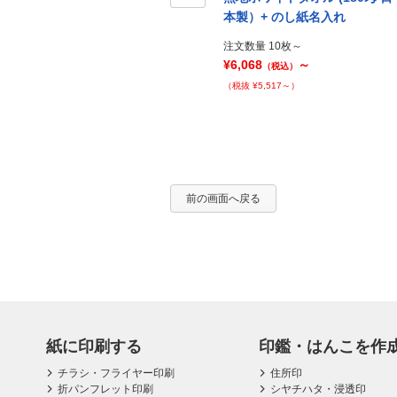
紙名入
(240匁 日本製） + のし紙名入
Prev
本製）+ のし紙名入れ
れ + 名刺ポケットPP袋
注文数量 10枚～
¥6,068
～
注文数量 30枚～
（税込）
¥17,376
～
（税込）
（税抜 ¥5,517～）
（税抜 ¥15,797～）
前の画面へ戻る
紙に印刷する
印鑑・はんこを作
チラシ・フライヤー印刷
住所印
折パンフレット印刷
シヤチハタ・浸透印