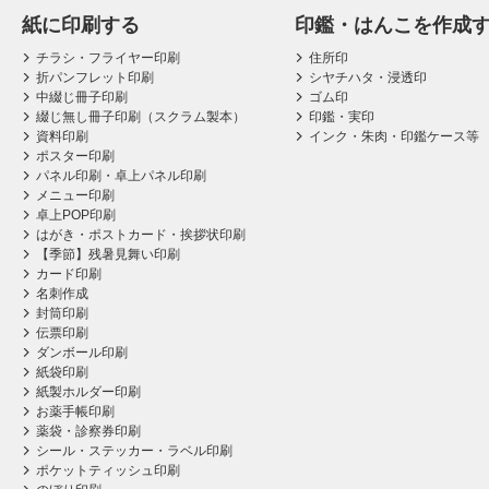
紙に印刷する
印鑑・はんこを作成
チラシ・フライヤー印刷
住所印
折パンフレット印刷
シヤチハタ・浸透印
中綴じ冊子印刷
ゴム印
綴じ無し冊子印刷（スクラム製本）
印鑑・実印
資料印刷
インク・朱肉・印鑑ケース等
ポスター印刷
パネル印刷・卓上パネル印刷
メニュー印刷
卓上POP印刷
はがき・ポストカード・挨拶状印刷
【季節】残暑見舞い印刷
カード印刷
名刺作成
封筒印刷
伝票印刷
ダンボール印刷
紙袋印刷
紙製ホルダー印刷
お薬手帳印刷
薬袋・診察券印刷
シール・ステッカー・ラベル印刷
ポケットティッシュ印刷