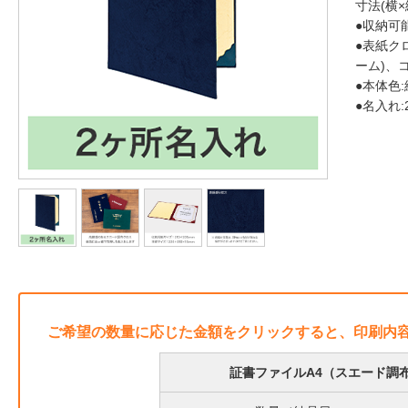
寸法(横×縦
●収納可能
●表紙ク
ーム)、
●本体色:
●名入れ
ご希望の数量に応じた金額をクリックすると、印刷内
証書ファイルA4（スエード調