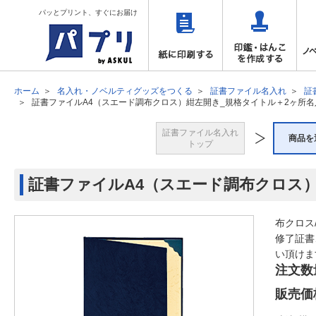
パッとプリント、すぐにお届け
ホーム
名入れ・ノベルティグッズをつくる
証書ファイル名入れ
証
証書ファイルA4（スエード調布クロス）紺左開き_規格タイトル＋2ヶ所名
証書ファイル名入れ
商品を
トップ
証書ファイルA4（スエード調布クロス
布クロス
修了証書
い頂けま
注文数
販売価