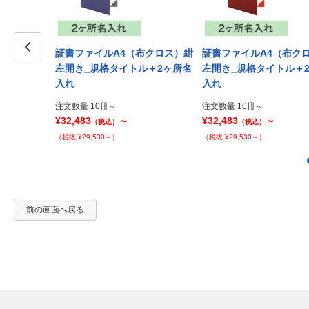
スエード調布
証書ファイルA4（布クロス）紺
証書ファイルA4（布ク
_規格タイト
Prev
左開き_規格タイトル＋2ヶ所名
左開き_規格タイトル＋
入れ
入れ
注文数量 10冊～
注文数量 10冊～
¥32,483
～
¥32,483
～
（税込）
（税込）
（税抜 ¥29,530～）
（税抜 ¥29,530～）
前の画面へ戻る