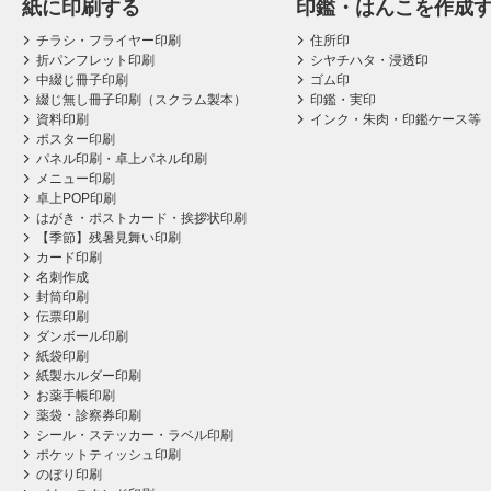
紙に印刷する
印鑑・はんこを作成
チラシ・フライヤー印刷
住所印
折パンフレット印刷
シヤチハタ・浸透印
中綴じ冊子印刷
ゴム印
綴じ無し冊子印刷（スクラム製本）
印鑑・実印
資料印刷
インク・朱肉・印鑑ケース等
ポスター印刷
パネル印刷・卓上パネル印刷
メニュー印刷
卓上POP印刷
はがき・ポストカード・挨拶状印刷
【季節】残暑見舞い印刷
カード印刷
名刺作成
封筒印刷
伝票印刷
ダンボール印刷
紙袋印刷
紙製ホルダー印刷
お薬手帳印刷
薬袋・診察券印刷
シール・ステッカー・ラベル印刷
ポケットティッシュ印刷
のぼり印刷