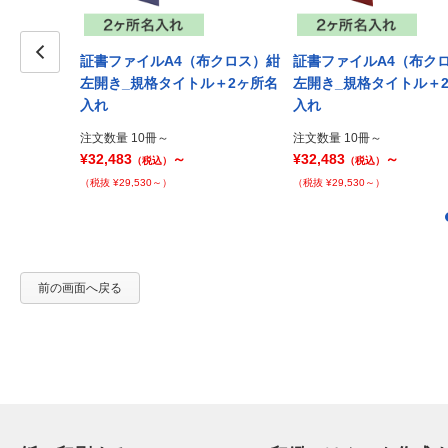
スエード調布
証書ファイルA4（布クロス）紺
証書ファイルA4（布ク
_規格タイト
Prev
左開き_規格タイトル＋2ヶ所名
左開き_規格タイトル＋
入れ
入れ
注文数量 10冊～
注文数量 10冊～
¥32,483
～
¥32,483
～
（税込）
（税込）
（税抜 ¥29,530～）
（税抜 ¥29,530～）
前の画面へ戻る