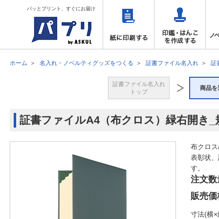
パッとプリント、すぐにお届け
ホーム
名入れ・ノベルティグッズをつくる
証書ファイル名入れ
証
証書ファイル名入れ
商品を
トップ
証書ファイルA4（布クロス）緑右開き_
布クロス
表彰状、
す。
注文数
販売価
寸法(横×縦