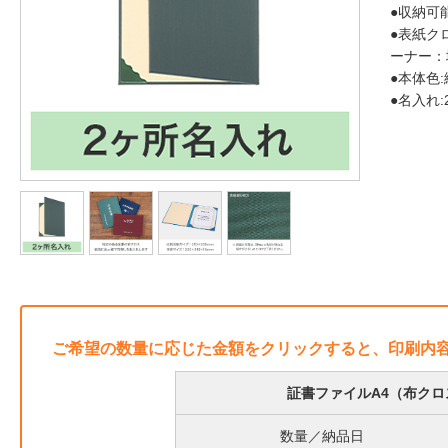
●収納可能
●表紙ク
ーナー：
●本体色:
●名入れ
ご希望の数量に応じた金額をクリックすると、印刷内
証書ファイルA4（布クロ
数量／納品日