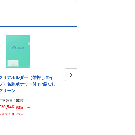
クリアホルダー（箔押しタイ
クリアホルダー（箔押しタイ
クリ
プ）名刺ポケット付 PP袋なし
プ）名刺ポケット付 PP袋なし
Next
プ）名
グリーン
ブルー
5枚セ
注文数量 100枚～
注文数量 100枚～
注文数
¥20,546
～
¥20,546
～
¥20,5
（税込）
（税込）
（税抜 ¥18,679～）
（税抜 ¥18,679～）
（税抜 ¥