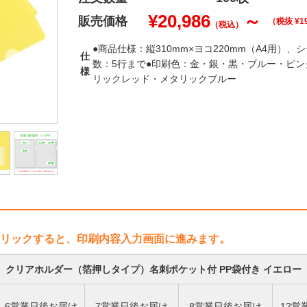
¥
20,986
～
販売価格
（税抜 ¥
1
（税込）
●商品仕様：縦310mm×ヨコ220mm（A4用）、
仕
数：5行まで●印刷色：金・銀・黒・ブルー・ピ
様
リックレッド・メタリックブルー
リックすると、印刷内容入力画面に進みます。
クリアホルダー（箔押しタイプ）名刺ポケット付 PP袋付き イエロー
6営業日後お届け
7営業日後お届け
8営業日後お届け
12営