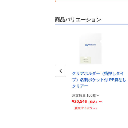
商品バリエーション
タイ
クリアホルダー（箔押しタイ
クリアホルダー（箔押しタイ
袋付き
プ）名刺ポケット付 PP袋付き
Prev
プ）名刺ポケット付 PP袋なし
5枚セット
クリアー
注文数量 20セット～
注文数量 100枚～
¥20,986
～
¥20,546
～
（税込）
（税込）
（税抜 ¥19,079～）
（税抜 ¥18,679～）