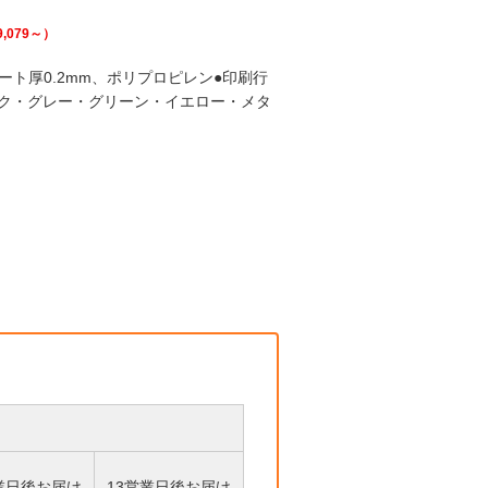
9,079
～）
シート厚0.2mm、ポリプロピレン●印刷行
ンク・グレー・グリーン・イエロー・メタ
業日後お届け
13営業日後お届け