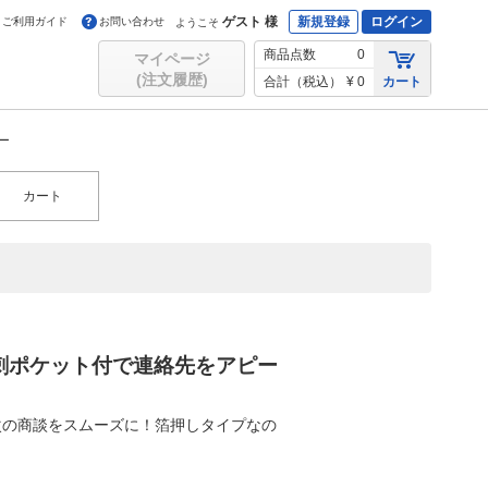
ゲスト 様
新規登録
ログイン
ご利用ガイド
お問い合わせ
ようこそ
商品点数
0
マイページ
(注文履歴)
合計（税込）
¥ 0
カート
ー
カート
刺ポケット付で連絡先をアピー
次の商談をスムーズに！箔押しタイプなの