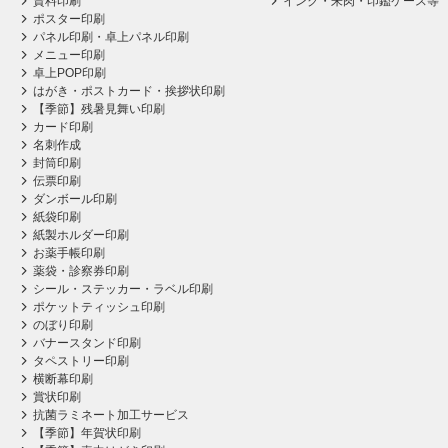
資料印刷
インク・朱肉・印鑑ケース等
ポスター印刷
パネル印刷・卓上パネル印刷
メニュー印刷
卓上POP印刷
はがき・ポストカード・挨拶状印刷
【季節】残暑見舞い印刷
カード印刷
名刺作成
封筒印刷
伝票印刷
ダンボール印刷
紙袋印刷
紙製ホルダー印刷
お薬手帳印刷
薬袋・診察券印刷
シール・ステッカー・ラベル印刷
ポケットティッシュ印刷
のぼり印刷
バナースタンド印刷
タペストリー印刷
横断幕印刷
賞状印刷
抗菌ラミネート加工サービス
【季節】年賀状印刷