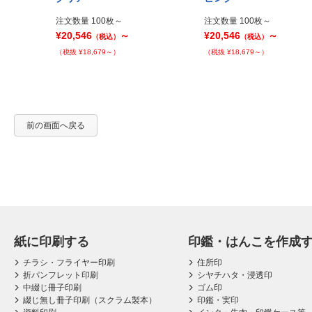
注文数量 100枚～
注文数量 100枚～
¥20,546
～
¥20,546
～
（税込）
（税込）
（税抜 ¥18,679～）
（税抜 ¥18,679～）
前の画面へ戻る
紙に印刷する
印鑑・はんこを作成
チラシ・フライヤー印刷
住所印
折パンフレット印刷
シヤチハタ・浸透印
中綴じ冊子印刷
ゴム印
綴じ無し冊子印刷（スクラム製本）
印鑑・実印