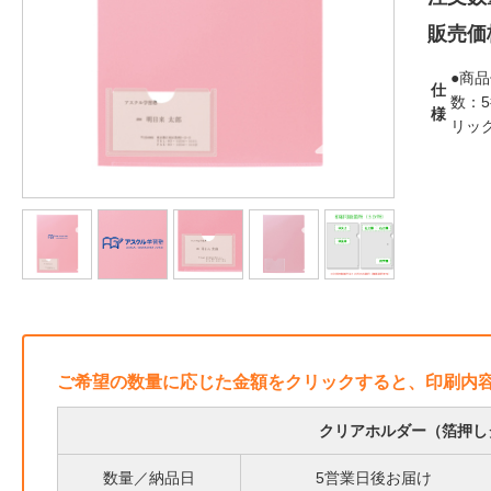
販売価
●商品
仕
数：
様
リッ
ご希望の数量に応じた金額をクリックすると、印刷内
クリアホルダー（箔押しタ
数量／納品日
5営業日後お届け