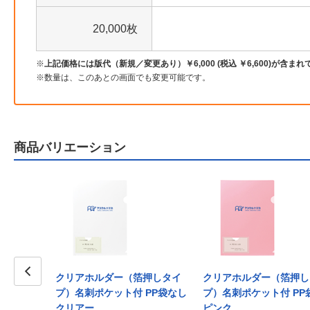
20,000枚
上記価格には版代（新規／変更あり）￥6,000 (税込 ￥6,600)が含ま
数量は、このあとの画面でも変更可能です。
商品バリエーション
箔押しタイ
クリアホルダー（箔押しタイ
クリアホルダー（箔押し
 PP袋付き
Prev
プ）名刺ポケット付 PP袋なし
プ）名刺ポケット付 PP
クリアー
ピンク