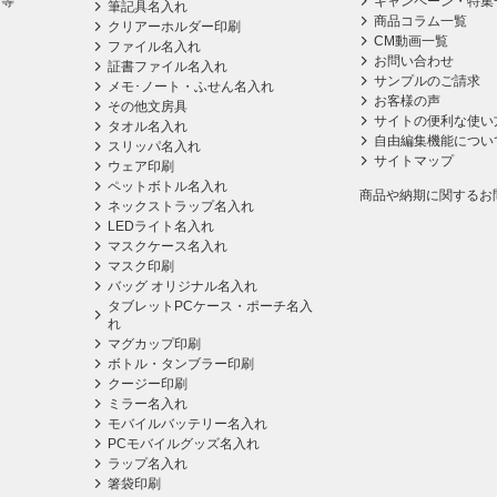
ス等
キャンペーン・特集
筆記具名入れ
商品コラム一覧
クリアーホルダー印刷
CM動画一覧
ファイル名入れ
お問い合わせ
証書ファイル名入れ
サンプルのご請求
メモ･ノート・ふせん名入れ
お客様の声
その他文房具
サイトの便利な使い
タオル名入れ
自由編集機能につい
スリッパ名入れ
サイトマップ
ウェア印刷
ペットボトル名入れ
商品や納期に関するお
ネックストラップ名入れ
LEDライト名入れ
マスクケース名入れ
マスク印刷
バッグ オリジナル名入れ
タブレットPCケース・ポーチ名入
れ
マグカップ印刷
ボトル・タンブラー印刷
クージー印刷
ミラー名入れ
モバイルバッテリー名入れ
PCモバイルグッズ名入れ
ラップ名入れ
箸袋印刷