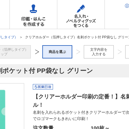
押しタイプ）
クリアホルダー（箔押しタイプ）名刺ポケット付 PP袋なし グリー
ー（箔押しタイプ）
文字内容を
商品を選ぶ
トップ
入力する
ポケット付 PP袋なし グリーン
【クリアーホルダー印刷の定番！】名
ル！
名刺を入れられるポケット付きクリアーホルダーで
でロゴマークもきれいに印刷！
注文数量
100枚
～