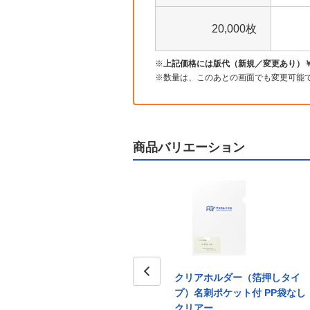
20,000枚
上記価格には版代（新規／変更あり）￥6,0
数量は、このあとの画面でも変更可能
商品バリエーション
タイ
クリアホルダー（箔押しタイ
クリアホルダー（箔押しタイ
袋付き
プ）名刺ポケット付 PP袋付き
Prev
プ）名刺ポケット付 PP袋なし
5枚セット
クリアー