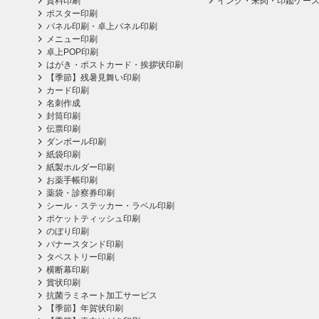
資料印刷
インク・朱肉・印鑑ケー
ポスター印刷
パネル印刷・卓上パネル印刷
メニュー印刷
卓上POP印刷
はがき・ポストカード・挨拶状印刷
【季節】残暑見舞い印刷
カード印刷
名刺作成
封筒印刷
伝票印刷
ダンボール印刷
紙袋印刷
紙製ホルダー印刷
お薬手帳印刷
薬袋・診察券印刷
シール・ステッカー・ラベル印刷
ポケットティッシュ印刷
のぼり印刷
バナースタンド印刷
タペストリー印刷
横断幕印刷
賞状印刷
抗菌ラミネート加工サービス
【季節】年賀状印刷