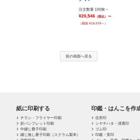
注文数量 20セット～
注文数量 100枚～
¥20,986
～
¥20,546
～
（税込）
（税込）
（税抜 ¥19,079～）
（税抜 ¥18,679～）
前の画面へ戻る
紙に印刷する
印鑑・はんこを作
チラシ・フライヤー印刷
住所印
折パンフレット印刷
シヤチハタ・浸透印
中綴じ冊子印刷
ゴム印
綴じ無し冊子印刷（スクラム製本）
印鑑・実印