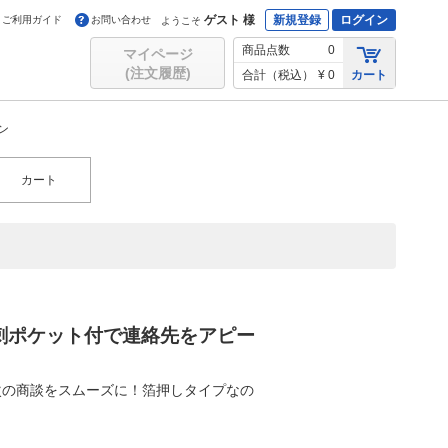
ゲスト 様
新規登録
ログイン
ご利用ガイド
お問い合わせ
ようこそ
商品点数
0
マイページ
(注文履歴)
合計（税込）
¥ 0
カート
ン
カート
刺ポケット付で連絡先をアピー
次の商談をスムーズに！箔押しタイプなの