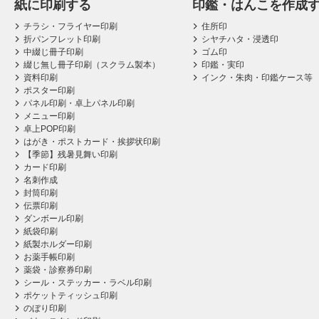
紙に印刷する
印鑑・はんこを作成
チラシ・フライヤー印刷
住所印
折パンフレット印刷
シヤチハタ・浸透印
中綴じ冊子印刷
ゴム印
綴じ無し冊子印刷（スクラム製本）
印鑑・実印
資料印刷
インク・朱肉・印鑑ケース等
ポスター印刷
パネル印刷・卓上パネル印刷
メニュー印刷
卓上POP印刷
はがき・ポストカード・挨拶状印刷
【季節】残暑見舞い印刷
カード印刷
名刺作成
封筒印刷
伝票印刷
ダンボール印刷
紙袋印刷
紙製ホルダー印刷
お薬手帳印刷
薬袋・診察券印刷
シール・ステッカー・ラベル印刷
ポケットティッシュ印刷
のぼり印刷