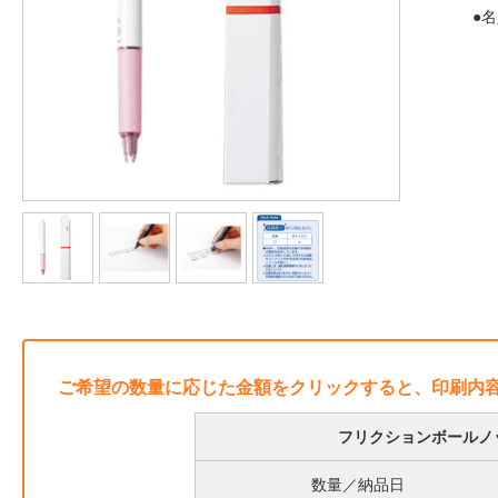
●
ご希望の数量に応じた金額をクリックすると、印刷内
フリクションボールノ
数量／納品日