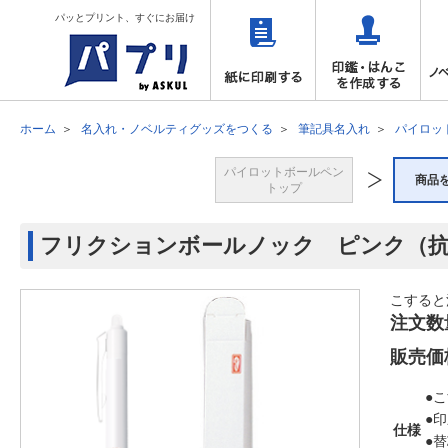
パッとプリント、すぐにお届け
ホーム
名入れ・ノベルティグッズをつくる
筆記具名入れ
パイロッ
パイロットボールペン
商品
トップ
フリクションボールノック ピンク（抗
こすると
注文数
販売価
●
●
仕様
●替